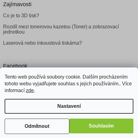
Zajímavosti
Co je to 3D tisk?
Rozdíl mezi tonerovou kazetou (Toner) a zobrazovací
jednotkou
Laserová nebo inkoustová tiskárna?
Facebook
Tento web používá soubory cookie. Dalším procházením
tohoto webu vyjadřujete souhlas s jejich používáním.. Více
informací
zde
.
Vytvořil Shoptet
Nastavení
Copyright 2026
Obchod Šetřílek
. Všechna práva vyhrazena.
Souhlasím
Odmítnout
Odstoupit od smlouvy