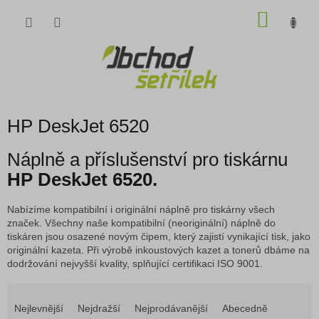
Přejít
NÁKU
na
obsah
KOŠÍK
HP DeskJet 6520
Náplně a příslušenství pro tiskárnu
HP DeskJet 6520.
Nabízíme kompatibilní i originální náplně pro tiskárny všech
značek. Všechny naše kompatibilní (neoriginální) náplně do
tiskáren jsou osazené novým čipem, který zajistí vynikající tisk, jako
originální kazeta. Při výrobě inkoustových kazet a tonerů dbáme na
dodržování nejvyšší kvality, splňující certifikaci ISO 9001.
Ř
a
Nejlevnější
Nejdražší
Nejprodávanější
Abecedně