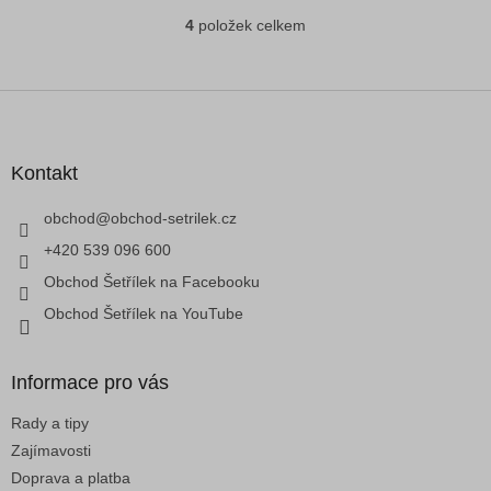
4
položek celkem
O
v
l
á
Z
d
á
a
p
c
a
Kontakt
í
t
p
í
obchod
@
obchod-setrilek.cz
r
v
+420 539 096 600
k
Obchod Šetřílek na Facebooku
y
v
Obchod Šetřílek na YouTube
ý
p
i
Informace pro vás
s
u
Rady a tipy
Zajímavosti
Doprava a platba