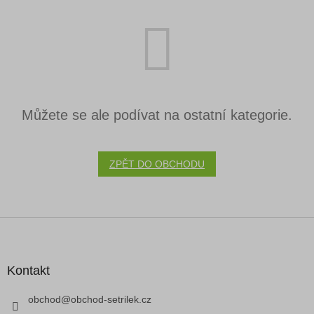
Můžete se ale podívat na ostatní kategorie.
ZPĚT DO OBCHODU
Z
á
p
a
Kontakt
t
í
obchod
@
obchod-setrilek.cz