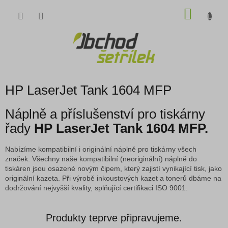
Přejít
NÁKU
na
obsah
KOŠÍK
HP LaserJet Tank 1604 MFP
Náplně a příslušenství pro tiskárny
řady
HP LaserJet Tank 1604 MFP.
Nabízíme kompatibilní i originální náplně pro tiskárny všech
značek. Všechny naše kompatibilní (neoriginální) náplně do
tiskáren jsou osazené novým čipem, který zajistí vynikající tisk, jako
originální kazeta. Při výrobě inkoustových kazet a tonerů dbáme na
dodržování nejvyšší kvality, splňující certifikaci ISO 9001.
Produkty teprve připravujeme.