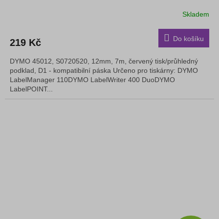
Skladem
Do košíku
219 Kč
DYMO 45012, S0720520, 12mm, 7m, červený tisk/průhledný
podklad, D1 - kompatibilní páska Určeno pro tiskárny: DYMO
LabelManager 110DYMO LabelWriter 400 DuoDYMO
LabelPOINT...