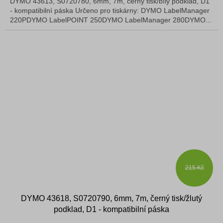
DYMO 43613, S0720780, 6mm, 7m, černý tisk/bílý podklad, D1
- kompatibilní páska Určeno pro tiskárny: DYMO LabelManager
220PDYMO LabelPOINT 250DYMO LabelManager 280DYMO...
215 Kč
DYMO 43618, S0720790, 6mm, 7m, černý tisk/žlutý
podklad, D1 - kompatibilní páska