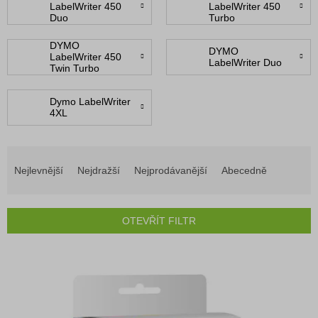
LabelWriter 450
LabelWriter 450
Duo
Turbo
DYMO
DYMO
LabelWriter 450
LabelWriter Duo
Twin Turbo
Dymo LabelWriter
4XL
Ř
a
Nejlevnější
Nejdražší
Nejprodávanější
Abecedně
z
e
n
OTEVŘÍT FILTR
í
p
V
r
ý
o
p
d
i
u
s