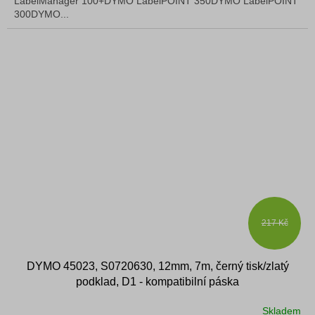
LabelManager 100+DYMO LabelPOINT 350DYMO LabelPOINT
300DYMO...
217 Kč
DYMO 45023, S0720630, 12mm, 7m, černý tisk/zlatý
podklad, D1 - kompatibilní páska
Skladem