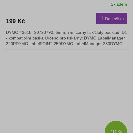
Skladem
Do košíku
199 Kč
DYMO 43618, S0720790, 6mm, 7m, černý tisk/žlutý podklad, D1
- kompatibilní páska Určeno pro tiskárny: DYMO LabelManager
220PDYMO LabelPOINT 250DYMO LabelManager 280DYMO...
217 Kč