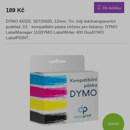
Do košíku
189 Kč
DYMO 45020, S0720600, 12mm, 7m, bílý tisk/transparentní
podklad, D1 - kompatibilní páska Určeno pro tiskárny: DYMO
LabelManager 110DYMO LabelWriter 400 DuoDYMO
LabelPOINT...
224 Kč