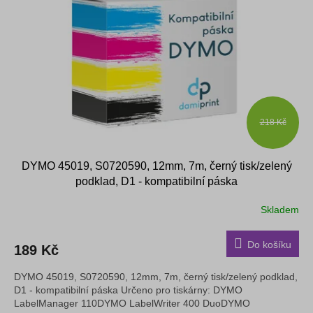
k
p
t
r
ů
o
d
u
k
t
ů
218 Kč
DYMO 45019, S0720590, 12mm, 7m, černý tisk/zelený
podklad, D1 - kompatibilní páska
Skladem
Do košíku
189 Kč
DYMO 45019, S0720590, 12mm, 7m, černý tisk/zelený podklad,
D1 - kompatibilní páska Určeno pro tiskárny: DYMO
LabelManager 110DYMO LabelWriter 400 DuoDYMO