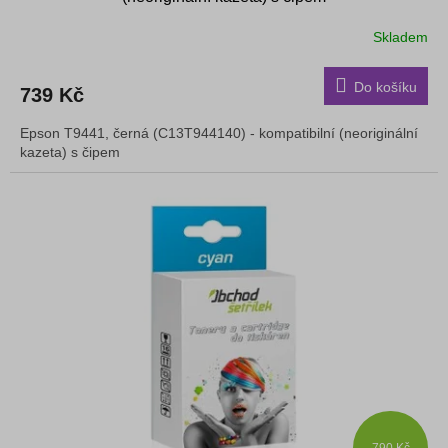
Skladem
Do košíku
739 Kč
Epson T9441, černá (C13T944140) - kompatibilní (neoriginální
kazeta) s čipem