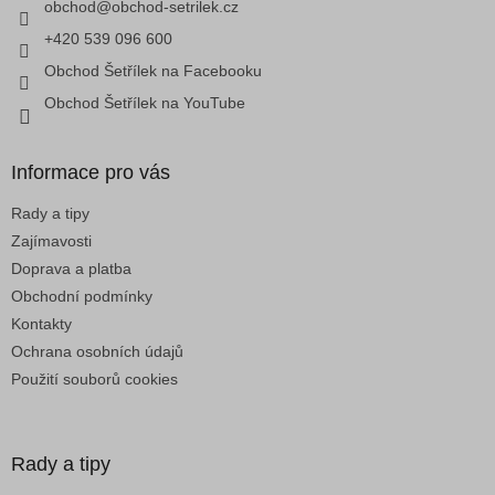
í
obchod
@
obchod-setrilek.cz
r
v
+420 539 096 600
k
Obchod Šetřílek na Facebooku
y
v
Obchod Šetřílek na YouTube
ý
p
i
Informace pro vás
s
u
Rady a tipy
Zajímavosti
Doprava a platba
Obchodní podmínky
Kontakty
Ochrana osobních údajů
Použití souborů cookies
Rady a tipy