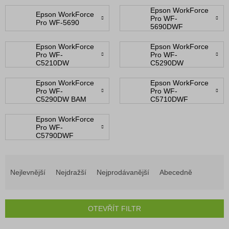
Epson WorkForce
Epson WorkForce
Pro WF-
Pro WF-5690
5690DWF
Epson WorkForce
Epson WorkForce
Pro WF-
Pro WF-
C5210DW
C5290DW
Epson WorkForce
Epson WorkForce
Pro WF-
Pro WF-
C5290DW BAM
C5710DWF
Epson WorkForce
Pro WF-
C5790DWF
Ř
a
Nejlevnější
Nejdražší
Nejprodávanější
Abecedně
z
e
n
OTEVŘÍT FILTR
í
p