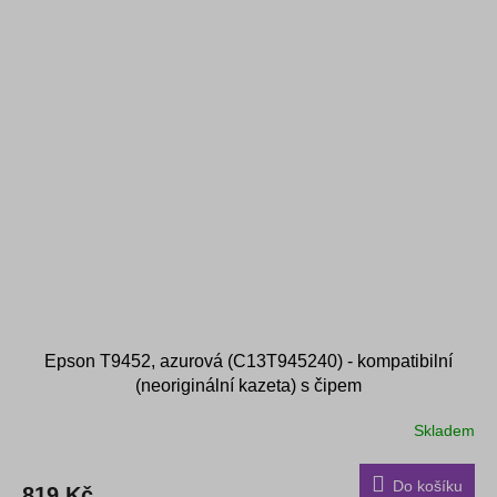
Epson T9452, azurová (C13T945240) - kompatibilní
(neoriginální kazeta) s čipem
Skladem
Do košíku
819 Kč