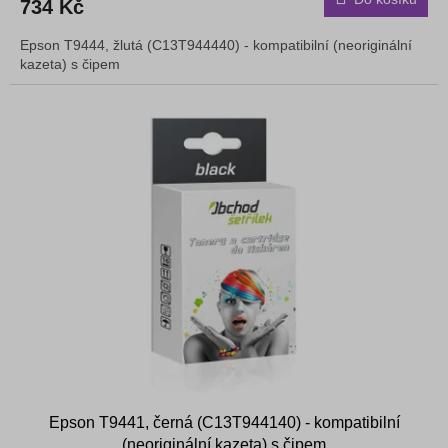
734 Kč
Epson T9444, žlutá (C13T944440) - kompatibilní (neoriginální
kazeta) s čipem
Epson T9441, černá (C13T944140) - kompatibilní
(neoriginální kazeta) s čipem