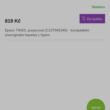
Skladem
Do košíku
819 Kč
Epson T9453, purpurová (C13T945340) - kompatibilní
(neoriginální kazeta) s čipem
990 Kč