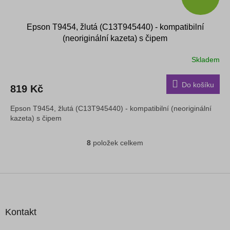
Epson T9454, žlutá (C13T945440) - kompatibilní
(neoriginální kazeta) s čipem
Skladem
Do košíku
819 Kč
Epson T9454, žlutá (C13T945440) - kompatibilní (neoriginální
kazeta) s čipem
8
položek celkem
O
v
l
á
Z
d
á
a
p
c
a
Kontakt
í
t
p