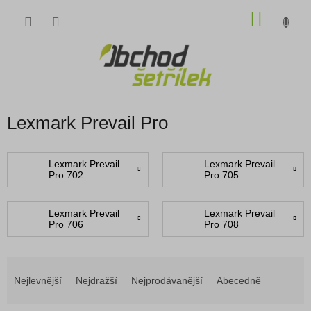
Přejít
NÁKU
na
obsah
KOŠÍK
Lexmark Prevail Pro
Lexmark Prevail
Lexmark Prevail
Pro 702
Pro 705
Lexmark Prevail
Lexmark Prevail
Pro 706
Pro 708
Ř
a
Nejlevnější
Nejdražší
Nejprodávanější
Abecedně
z
e