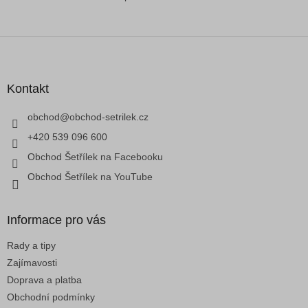
O
v
l
á
Z
d
á
a
p
c
a
Kontakt
í
t
p
í
obchod
@
obchod-setrilek.cz
r
v
+420 539 096 600
k
Obchod Šetřílek na Facebooku
y
v
Obchod Šetřílek na YouTube
ý
p
i
Informace pro vás
s
u
Rady a tipy
Zajímavosti
Doprava a platba
Obchodní podmínky