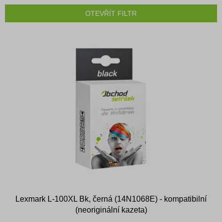
n
OTEVŘÍT FILTR
í
p
V
r
ý
o
p
d
i
u
s
k
p
t
r
ů
o
d
u
k
t
ů
Lexmark L-100XL Bk, černá (14N1068E) - kompatibilní
(neoriginální kazeta)