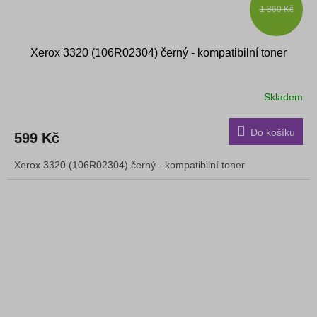
1 360 Kč
Xerox 3320 (106R02304) černý - kompatibilní toner
Skladem
Průměrné
hodnocení
produktu
Do košíku
599 Kč
je
5,0
Xerox 3320 (106R02304) černý - kompatibilní toner
z
5
hvězdiček.