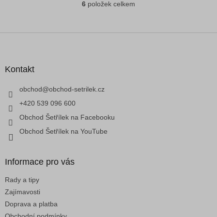
6
položek celkem
O
v
l
á
Z
d
á
a
p
c
a
Kontakt
í
t
p
í
obchod
@
obchod-setrilek.cz
r
v
+420 539 096 600
k
Obchod Šetřílek na Facebooku
y
v
Obchod Šetřílek na YouTube
ý
p
i
Informace pro vás
s
u
Rady a tipy
Zajímavosti
Doprava a platba
Obchodní podmínky