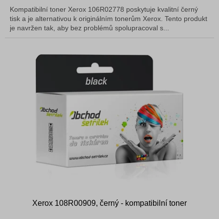
5,0
Kompatibilní toner Xerox 106R02778 poskytuje kvalitní černý
z
tisk a je alternativou k originálním tonerům Xerox. Tento produkt
5
je navržen tak, aby bez problémů spolupracoval s...
hvězdiček.
Xerox 108R00909, černý - kompatibilní toner