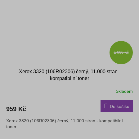
1 660 Kč
Xerox 3320 (106R02306) černý, 11.000 stran -
kompatibilní toner
Skladem
Průměrné
hodnocení
produktu
Do košíku
959 Kč
je
5,0
Xerox 3320 (106R02306) černý, 11.000 stran - kompatibilní
z
toner
5
hvězdiček.