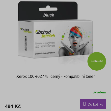
1 360 Kč
Xerox 106R02778, černý - kompatibilní toner
Skladem
Průměrné
hodnocení
produktu
Do košíku
494 Kč
je