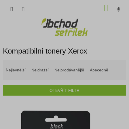
Přejít
NÁKU
na
obsah
KOŠÍK
Kompatibilní tonery Xerox
Ř
a
Nejlevnější
Nejdražší
Nejprodávanější
Abecedně
z
e
n
OTEVŘÍT FILTR
í
p
V
r
ý
o
p
d
i
u