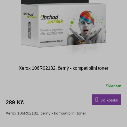
s
k
p
t
r
ů
o
d
u
k
t
ů
Xerox 106R02182, černý - kompatibilní toner
Skladem
Do košíku
289 Kč
Xerox 106R02182, černý - kompatibilní toner