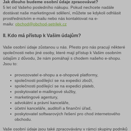
Jak dlouho budeme osobní údaje zpracovávat?
5 let od Vašeho posledního nákupu. Pokud nechcete nadále
dostávat naše marketingové sdělení, můžete se kdykoli odhlásit
prostřednictvím e-mailu nebo nás kontaktovat na e-
mailu:
obchod@obchod-setrilek.cz
II. Kdo má přístup k Vašim údajům?
Vaše osobní údaje zůstanou u nás. Přesto pro nás pracují některé
společnosti nebo jiné osoby, které mají přístup k Vašim osobním
údajům z důvodu, že nám pomáhají s chodem našeho e-shopu.
Jsou to:
provozovatel e-shopu a e-shopové platformy,
společnosti podílející se na expedici zboží,
společnosti podílející se na expedici plateb,
poskytovatel e-mailingové služby,
marketingové agentury,
advokátní a právní kanceláře,
účetní kanceláře, auditoři a finanční úřad,
poskytovatel softwarových řešení pro chod internetového
obchodu.
Vaše osobní údaje jsou také zpracovávány v rámci skupiny podniků