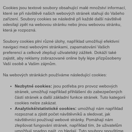
Cookies jsou textové soubory obsahující malé množství informací,
které se při návštěvě našich webových stránek stahují do Vašeho
zařízení. Soubory cookies se následně při každé další návštěvě
odesílají zpět na webovou stránku nebo jinou webovou stránku,
která je rozpozná.
Soubory cookies plní různé úlohy, například umožňují efektivní
navigaci mezi webovými stránkami, zapamatování Vašich
preferencí a celkově zlepšují uživatelský zážitek. Dokáží také
zajistit, aby reklamy zobrazované online byly lépe přizpůsobeny
Vaší osobě a Vašim zájmům.
Na webových stránkách používáme následující cookies:
Nezbytné cookies:
jsou potřeba pro provoz webových
stránek, umožňují například přihlášení do zabezpečených
částí stránek a další základní funkce stránek. Tuto kategorii
cookies nelze zakázat.
Analytické/statistické cookies:
umožňují nám například
rozpoznat a zjistit počet návštěvníků a sledovat, jak
návštěvníci používají webové stránky. Pomáhají nám
zlepšovat fungování stránek, například tím, že uživatelům
umožňují snadno najít, co hledají. Tyto soubory spouštíme