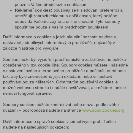
pouze s Vaším předchozím souhlasem.
Reklamní cookies:
používají se k sledování preferencí a
umožňují zobrazit reklamu a další obsah, který nejlépe
odpovídá Vašemu zájmu a online chování. Tyto soubory
spouštíme pouze s Vaším předchozím souhlasem.
Další informace o cookies a jejich aktuální seznam najdete v
nastavení jednotlivých internetových prohlížečů, nejčastěji v
záložce Nástroje pro vývojáře.
Souhlas může být vyjádřen prostřednictvím zaškrtávacího políčka
obsaženého v tzv. cookie liště. Soubory cookies můžete i následně
v nastavení svého internetového prohlížeče a počítače odmítnout
tak, aby bylo znemožněno jejich ukládání, nebo si nastavit
používání pouze některých. Odmítnutím používání cookies je
možné webovou stránku i nadále navštěvovat, ale některé funkce
nemusí fungovat správně.
Soubory cookies můžete kontrolovat nebo mazat podle svého
uvážení – podrobnosti najdete na stránce
www.aboutcookies.org
.
Další informace o správě cookies v jednotlivých prohlížečích
najdete na následujících odkazech: