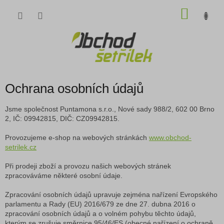
Přejít
NÁKU
na
obsah
KOŠÍK
Ochrana osobních údajů
Jsme společnost Puntamona s.r.o., Nové sady 988/2, 602 00 Brno
2, IČ: 09942815, DIČ: CZ09942815.
Provozujeme e-shop na webových stránkách
www.obchod-
setrilek.cz
Při prodeji zboží a provozu našich webových stránek
zpracováváme některé osobní údaje.
Zpracování osobních údajů upravuje zejména nařízení Evropského
parlamentu a Rady (EU) 2016/679 ze dne 27. dubna 2016 o
zpracování osobních údajů a o volném pohybu těchto údajů,
kterým se zrušuje směrnice 95/46/ES (obecné nařízení o ochraně