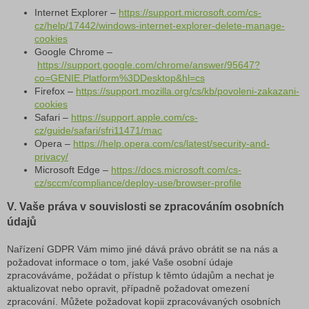
Internet Explorer –
https://support.microsoft.com/cs-
cz/help/17442/windows-internet-explorer-delete-manage-
cookies
Google Chrome –
https://support.google.com/chrome/answer/95647?
co=GENIE.Platform%3DDesktop&hl=cs
Firefox –
https://support.mozilla.org/cs/kb/povoleni-zakazani-
cookies
Safari –
https://support.apple.com/cs-
cz/guide/safari/sfri11471/mac
Opera –
https://help.opera.com/cs/latest/security-and-
privacy/
Microsoft Edge –
https://docs.microsoft.com/cs-
cz/sccm/compliance/deploy-use/browser-profile
V.
Vaše práva v souvislosti se zpracováním osobních
údajů
Nařízení GDPR Vám mimo jiné dává právo obrátit se na nás a
požadovat informace o tom, jaké Vaše osobní údaje
zpracováváme, požádat o přístup k těmto údajům a nechat je
aktualizovat nebo opravit, případně požadovat omezení
zpracování. Můžete požadovat kopii zpracovávaných osobních