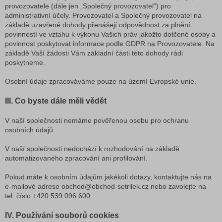
provozovatele (dále jen „Společný provozovatel“) pro
administrativní účely. Provozovatel a Společný provozovatel na
základě uzavřené dohody přenášejí odpovědnost za plnění
povinností ve vztahu k výkonu Vašich práv jakožto dotčené osoby a
povinnost poskytovat informace podle GDPR na Provozovatele. Na
základě Vaší žádosti Vám základní části této dohody rádi
poskytneme.
Osobní údaje zpracováváme pouze na území Evropské unie.
III. Co byste dále měli vědět
V naší společnosti nemáme pověřenou osobu pro ochranu
osobních údajů.
V naší společnosti nedochází k rozhodování na základě
automatizovaného zpracování ani profilování.
Pokud máte k osobním údajům jakékoli dotazy, kontaktujte nás na
e-mailové adrese obchod@obchod-setrilek.cz nebo zavolejte na
tel. číslo +420 539 096 600.
IV. Používání souborů cookies