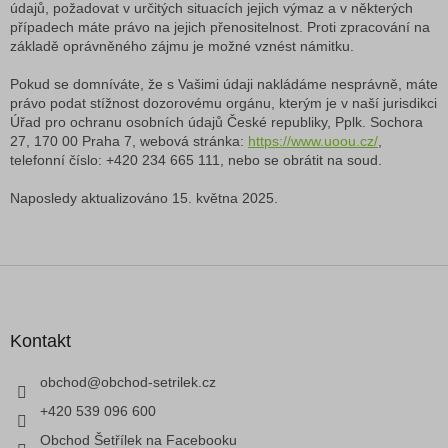
údajů, požadovat v určitých situacích jejich výmaz a v některých
případech máte právo na jejich přenositelnost. Proti zpracování na
základě oprávněného zájmu je možné vznést námitku.
Pokud se domníváte, že s Vašimi údaji nakládáme nesprávně, máte
právo podat stížnost dozorovému orgánu, kterým je v naší jurisdikci
Úřad pro ochranu osobních údajů České republiky, Pplk. Sochora
27, 170 00 Praha 7, webová stránka:
https://www.uoou.cz/
,
telefonní číslo: +420 234 665 111, nebo se obrátit na soud.
Naposledy aktualizováno 15. května 2025.
Z
á
p
a
Kontakt
t
í
obchod
@
obchod-setrilek.cz
+420 539 096 600
Obchod Šetřílek na Facebooku