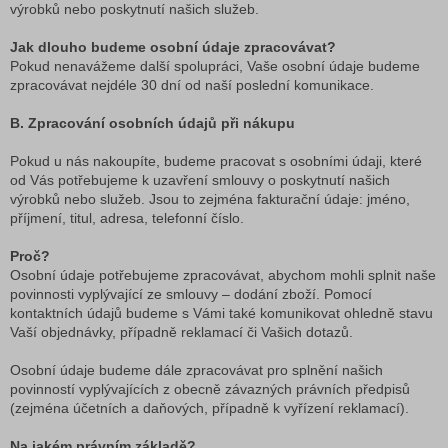
výrobků nebo poskytnutí našich služeb.
Jak dlouho budeme osobní údaje zpracovávat?
Pokud nenavážeme další spolupráci, Vaše osobní údaje budeme
zpracovávat nejdéle 30 dní od naší poslední komunikace.
B. Zpracování osobních údajů při nákupu
Pokud u nás nakoupíte, budeme pracovat s osobními údaji, které
od Vás potřebujeme k uzavření smlouvy o poskytnutí našich
výrobků nebo služeb. Jsou to zejména fakturační údaje: jméno,
příjmení, titul, adresa, telefonní číslo.
Proč?
Osobní údaje potřebujeme zpracovávat, abychom mohli splnit naše
povinnosti vyplývající ze smlouvy – dodání zboží. Pomocí
kontaktních údajů budeme s Vámi také komunikovat ohledně stavu
Vaší objednávky, případně reklamací či Vašich dotazů.
Osobní údaje budeme dále zpracovávat pro splnění našich
povinností vyplývajících z obecně závazných právních předpisů
(zejména účetních a daňových, případně k vyřízení reklamací).
Na jakém právním základě?