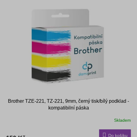
V
r
ý
o
p
d
i
u
s
k
p
t
r
ů
o
d
u
k
t
ů
Brother TZE-221, TZ-221, 9mm, černý tisk/bílý podklad -
kompatibilní páska
Skladem
Do košíku