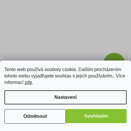
250 Kč
Tento web používá soubory cookie. Dalším procházením
tohoto webu vyjadřujete souhlas s jejich používáním.. Více
Brother TZE-535, 12mm, bílý tisk/modrý podklad -
informací
zde
.
kompatibilní páska
Nastavení
Skladem
Do košíku
Souhlasím
199 Kč
Odmítnout
Brother TZE-535, 12mm, bílý tisk/modrý podklad - kompatibilní