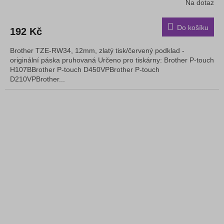
Na dotaz
Do košíku
192 Kč
Brother TZE-RW34, 12mm, zlatý tisk/červený podklad -
originální páska pruhovaná Určeno pro tiskárny: Brother P-touch
H107BBrother P-touch D450VPBrother P-touch
D210VPBrother...