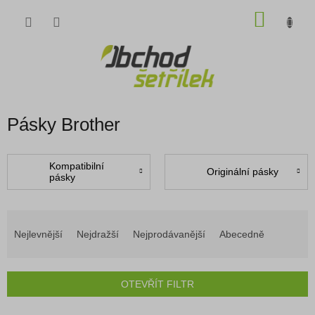
Přejít
NÁKU
na
obsah
KOŠÍK
Pásky Brother
Kompatibilní
Originální pásky
pásky
Ř
a
Nejlevnější
Nejdražší
Nejprodávanější
Abecedně
z
e
n
OTEVŘÍT FILTR
í
p