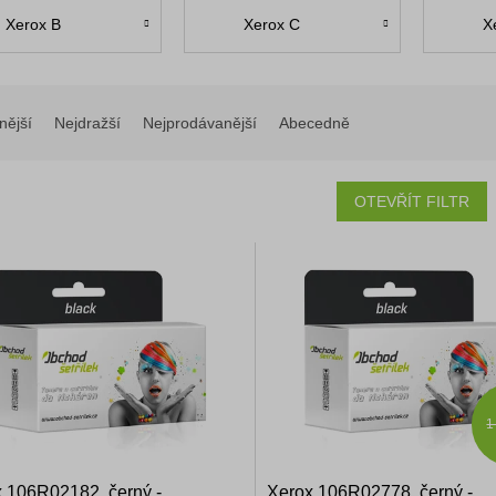
Xerox B
Xerox C
X
nější
Nejdražší
Nejprodávanější
Abecedně
OTEVŘÍT FILTR
1
 106R02182, černý -
Xerox 106R02778, černý -