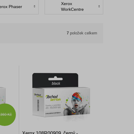
Xerox
erox Phaser
WorkCentre
7
položek celkem
 360 Kč
Xerox 108R00909, černý -