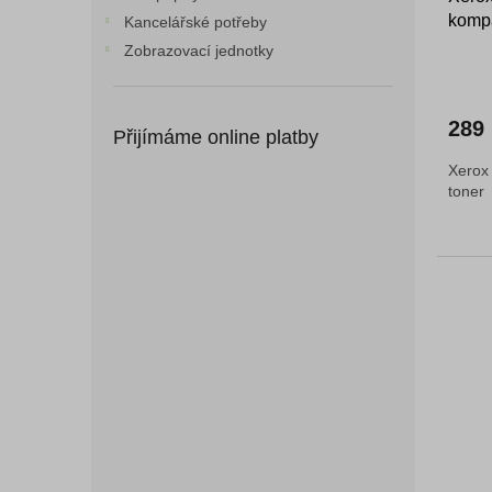
k
kompa
t
Kancelářské potřeby
ů
Zobrazovací jednotky
289
Přijímáme online platby
Xerox
toner