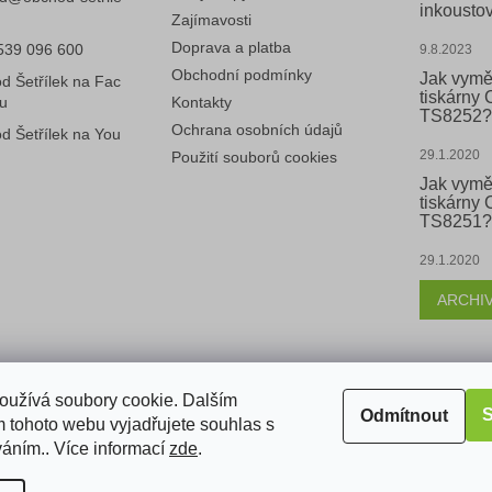
inkoustov
v
Zajímavosti
ý
Doprava a platba
539 096 600
9.8.2023
p
i
Obchodní podmínky
Jak vymě
d Šetřílek na Fac
s
tiskárny
u
Kontakty
TS8252?
u
Ochrana osobních údajů
d Šetřílek na You
29.1.2020
Použití souborů cookies
Jak vymě
tiskárny
TS8251?
29.1.2020
ARCHI
k
oužívá soubory cookie. Dalším
S
Odmítnout
 tohoto webu vyjadřujete souhlas s
váním.. Více informací
zde
.
razena.