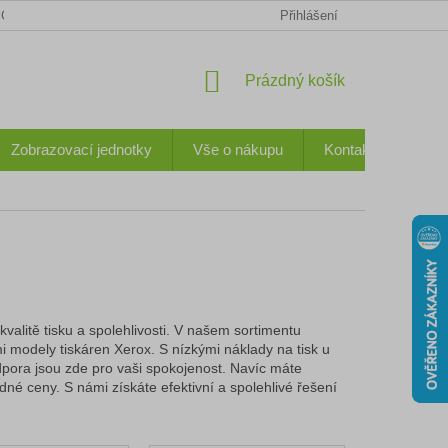
CHODNÍ PODMÍNKY
KONTAKTY
OCHRANA OSOBNÍCH ÚDA
Přihlášení
NÁKUPNÍ
Prázdný košík
KOŠÍK
Zobrazovací jednotky
Vše o nákupu
Kontakty
alitě tisku a spolehlivosti.
V našem sortimentu
mi modely tiskáren Xerox.
S nízkými náklady na tisk u
pora jsou zde pro vaši spokojenost.
Navíc máte
odné ceny.
S námi získáte efektivní a spolehlivé řešení