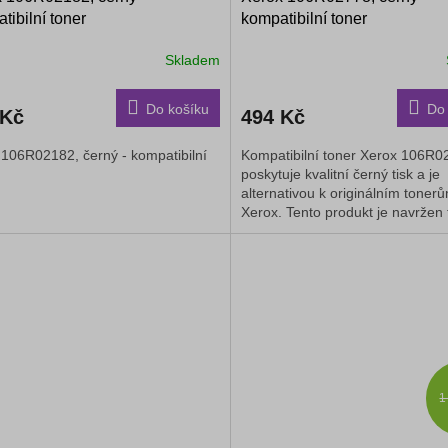
tibilní toner
kompatibilní toner
Skladem
Průměrné
hodnocení
produktu
Do košíku
Do 
 Kč
494 Kč
je
5,0
 106R02182, černý - kompatibilní
Kompatibilní toner Xerox 106R0
z
poskytuje kvalitní černý tisk a je
5
alternativou k originálním toner
hvězdiček.
Xerox. Tento produkt je navržen 
bez problémů spolupracoval s...
1