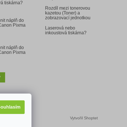
á tiskárna?
Rozdíl mezi tonerovou
kazetou (Toner) a
zobrazovací jednotkou
nit náplň do
 Canon Pixma
Laserová nebo
inkoustová tiskárna?
nit náplň do
 Canon Pixma
V
ouhlasím
Vytvořil Shoptet