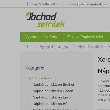
Přejít
+420 539 096 600
obchod@obchod-setrilek.cz
na
obsah
Vybrat dle tiskárny
Etikety (Papírové role)
Domů
Vybrat dle tiskárny
Náplně do tiskáren 
P
Xer
o
Přeskočit
s
Kategorie
kategorie
Nápl
t
r
Vybrat dle tiskárny
a
Objevte 
Náplně do tiskáren Brother
naleznet
n
nás dos
Náplně do tiskáren Canon
n
možnost
í
Náplně do tiskáren Epson
pro vaš
p
Náplně do tiskáren HP
a