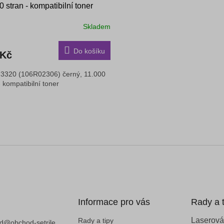
0 stran - kompatibilní toner
Skladem
rné
cení
ktu
Do košíku
 Kč
 3320 (106R02306) černý, 11.000
- kompatibilní toner
ček.
O
v
l
á
d
a
c
í
p
r
v
Informace pro vás
Rady a t
k
y
Laserová
Rady a tipy
d
@
obchod-setrile