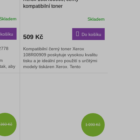
kompatibilní toner
Skladem
Skladem
košíku
Do košíku
509 Kč
2778
Kompatibilní černý toner Xerox
108R00909 poskytuje vysokou kvalitu
ům
tisku a je ideální pro použití s ​​určitými
tak, aby
modely tiskáren Xerox. Tento
ekonomický toner je navržen pro...
 360 Kč
1 090 Kč