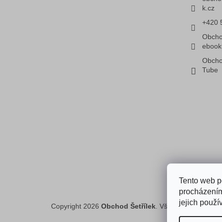
k.cz
+420 
Obcho
ebook
Obcho
Tube
Faceboo
Tento web p
procházením
jejich použí
Copyright 2026
Obchod Šetřílek
. Všechna práva vyh