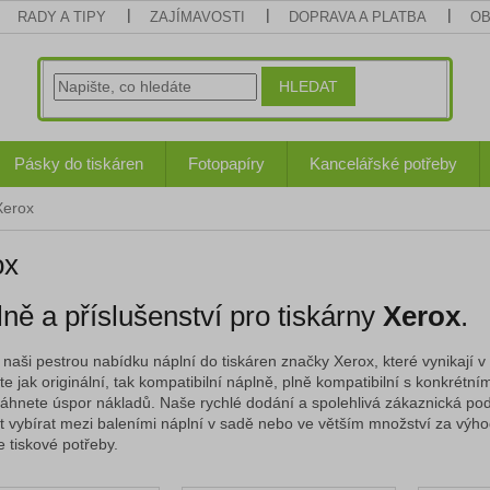
RADY A TIPY
ZAJÍMAVOSTI
DOPRAVA A PLATBA
OB
HLEDAT
Pásky do tiskáren
Fotopapíry
Kancelářské potřeby
Xerox
ox
ně a příslušenství pro tiskárny
Xerox
.
naši pestrou nabídku náplní do tiskáren značky Xerox, které vynikají v kv
e jak originální, tak kompatibilní náplně, plně kompatibilní s konkrétní
áhnete úspor nákladů.
Naše rychlé dodání a spolehlivá zákaznická pod
 vybírat mezi baleními náplní v sadě nebo ve větším množství za výh
e tiskové potřeby.