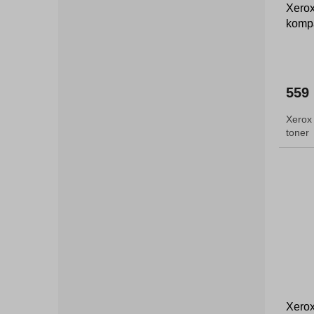
Xerox
kompa
559
Xerox
tone
Xerox