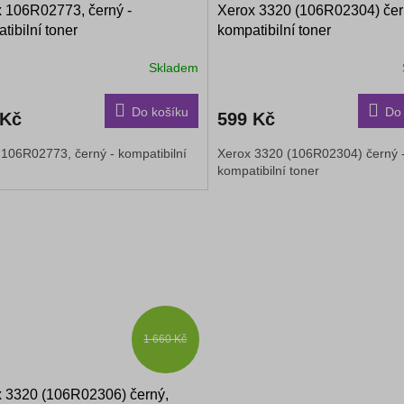
 106R02773, černý -
Xerox 3320 (106R02304) čer
tibilní toner
kompatibilní toner
Skladem
Průměrné
hodnocení
produktu
Do košíku
Do 
 Kč
599 Kč
je
5,0
 106R02773, černý - kompatibilní
Xerox 3320 (106R02304) černý 
z
r
kompatibilní toner
5
hvězdiček.
1 660 Kč
 3320 (106R02306) černý,