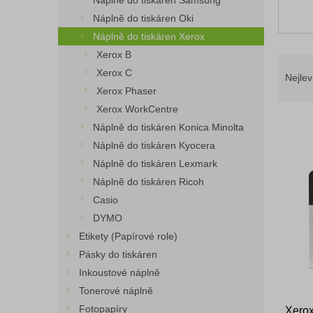
Náplně do tiskáren Samsung
n
Náplně do tiskáren Oki
e
Náplně do tiskáren Xerox
l
Xerox B
Ř
Xerox C
a
Nejlev
z
Xerox Phaser
e
Xerox WorkCentre
n
Náplně do tiskáren Konica Minolta
í
Náplně do tiskáren Kyocera
p
V
Náplně do tiskáren Lexmark
r
ý
o
Náplně do tiskáren Ricoh
p
d
Casio
i
u
DYMO
s
k
p
Etikety (Papírové role)
t
r
Pásky do tiskáren
ů
o
Inkoustové náplně
d
Tonerové náplně
u
Fotopapíry
Xerox