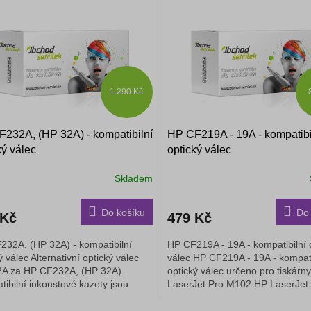
1 290 Kč
232A, (HP 32A) - kompatibilní
HP CF219A - 19A - kompatibi
ký válec
optický válec
Skladem
Do košíku
Do 
 Kč
479 Kč
232A, (HP 32A) - kompatibilní
HP CF219A - 19A - kompatibilní 
ý válec Alternativní optický válec
válec HP CF219A - 19A - kompati
A za HP CF232A, (HP 32A).
optický válec určeno pro tiskárn
ibilní inkoustové kazety jsou
LaserJet Pro M102 HP LaserJet
odnotnou náhradou za...
M102a HP...