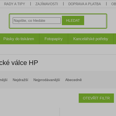
RADY A TIPY
ZAJÍMAVOSTI
DOPRAVA A PLATBA
OB
HLEDAT
Pásky do tiskáren
Fotopapíry
Kancelářské potřeby
cké válce HP
nější
Nejdražší
Nejprodávanější
Abecedně
OTEVŘÍT FILTR