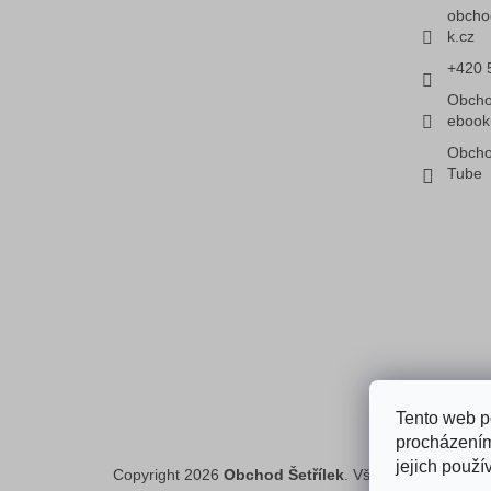
obcho
k.cz
+420 
Obcho
ebook
Obcho
Tube
Faceboo
Tento web p
procházením
jejich použí
Copyright 2026
Obchod Šetřílek
. Všechna práva vyh