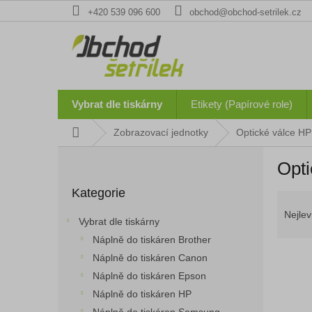
Přejít
+420 539 096 600
obchod@obchod-setrilek.cz
na
obsah
Vybrat dle tiskárny
Etikety (Papírové role)
Domů
Zobrazovací jednotky
Optické válce HP
P
Opti
o
Přeskočit
s
Kategorie
kategorie
Ř
t
a
r
Nejlev
Vybrat dle tiskárny
z
a
Náplně do tiskáren Brother
e
n
n
Náplně do tiskáren Canon
n
í
í
Náplně do tiskáren Epson
p
p
Náplně do tiskáren HP
V
r
a
ý