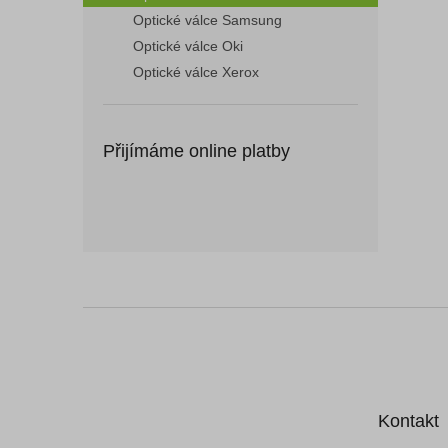
Optické válce Samsung
Optické válce Oki
Optické válce Xerox
Přijímáme online platby
Z
á
p
a
t
Kontakt
í