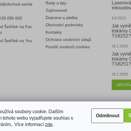
Laserová
Rady a tipy
d
@
obchod-setrile
inkoustov
Zajímavosti
Doprava a platba
539 096 600
9.8.2023
Obchodní podmínky
Jak vymě
d Šetřílek na Fac
tiskárny
u
Kontakty
TS8252?
Ochrana osobních údajů
d Šetřílek na You
29.1.2020
Použití souborů cookies
Jak vymě
tiskárny
TS8251?
29.1.2020
ARCHI
k
oužívá soubory cookie. Dalším
S
Odmítnout
 tohoto webu vyjadřujete souhlas s
váním.. Více informací
zde
.
razena.