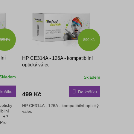
890 Kč
890 Kč
lní
HP CE314A - 126A - kompatibilní
optický válec
Skladem
Skladem
košíku
Do košíku
499 Kč
optický
HP CE314A - 126A - kompatibilní optický
bilní
válec
y: HP
 Pro