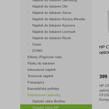
Náplně do tiskáren Samsung
o
n
p
Náplně do tiskáren Oki
d
e
i
Náplně do tiskáren Xerox
u
l
s
k
Náplně do tiskáren Konica Minolta
p
t
Náplně do tiskáren Kyocera
r
ů
o
Náplně do tiskáren Lexmark
d
Náplně do tiskáren Ricoh
u
Casio
HP CF
k
DYMO
optic
t
Etikety (Papírové role)
ů
Pásky do tiskáren
Inkoustové náplně
399
Tonerové náplně
Fotopapíry
HP CF
Kancelářské potřeby
optick
Zobrazovací jednotky
CF232
Kompat
Optické válce Brother
plnoh
Optické válce HP