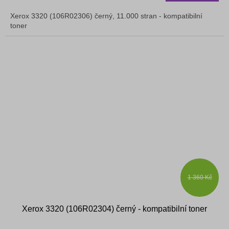
5,0
Xerox 3320 (106R02306) černý, 11.000 stran - kompatibilní
z
toner
5
hvězdiček.
1 360 Kč
Xerox 3320 (106R02304) černý - kompatibilní toner