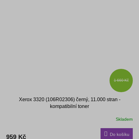
1 660 Kč
Xerox 3320 (106R02306) černý, 11.000 stran -
kompatibilní toner
Skladem
Průměrné
hodnocení
produktu
Do košíku
959 Kč
je