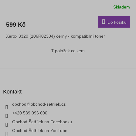
Skladem
Průměrné
hodnocení
produktu
Do košíku
599 Kč
je
5,0
Xerox 3320 (106R02304) černý - kompatibilní toner
z
5
hvězdiček.
7
položek celkem
O
v
l
á
Z
d
á
a
p
c
a
Kontakt
í
t
p
í
obchod
@
obchod-setrilek.cz
r
v
+420 539 096 600
k
Obchod Šetřílek na Facebooku
y
v
Obchod Šetřílek na YouTube
ý