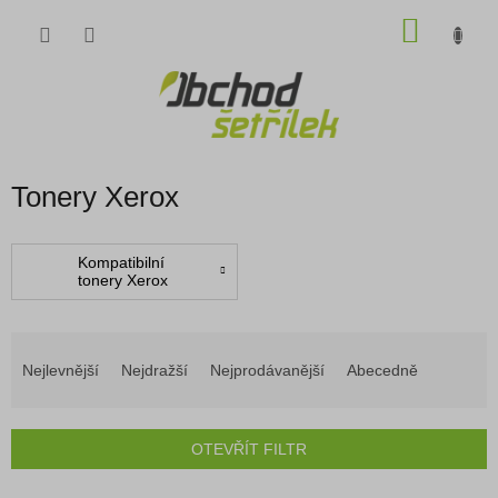
Přejít
NÁKU
na
obsah
KOŠÍK
Tonery Xerox
Kompatibilní
tonery Xerox
Ř
a
Nejlevnější
Nejdražší
Nejprodávanější
Abecedně
z
e
n
OTEVŘÍT FILTR
í
p