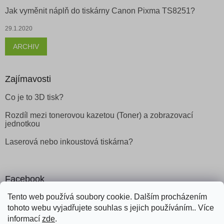
Jak vyměnit náplň do tiskárny Canon Pixma TS8251?
29.1.2020
ARCHIV
Zajímavosti
Co je to 3D tisk?
Rozdíl mezi tonerovou kazetou (Toner) a zobrazovací
jednotkou
Laserová nebo inkoustová tiskárna?
Facebook
Tento web používá soubory cookie. Dalším procházením
tohoto webu vyjadřujete souhlas s jejich používáním.. Více
informací
zde
.
Vytvořil Shoptet