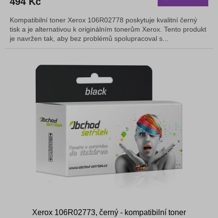
494 Kč
je
5,0
Kompatibilní toner Xerox 106R02778 poskytuje kvalitní černý
z
tisk a je alternativou k originálním tonerům Xerox. Tento produkt
5
je navržen tak, aby bez problémů spolupracoval s...
hvězdiček.
Xerox 106R02773, černý - kompatibilní toner