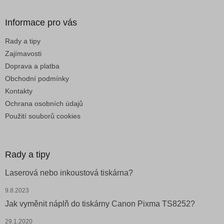
p
i
Informace pro vás
s
u
Rady a tipy
Zajímavosti
Doprava a platba
Obchodní podmínky
Kontakty
Ochrana osobních údajů
Použití souborů cookies
Rady a tipy
Laserová nebo inkoustová tiskárna?
9.8.2023
Jak vyměnit náplň do tiskárny Canon Pixma TS8252?
29.1.2020