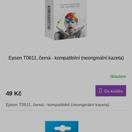
r
ů
o
d
u
k
t
ů
Epson T0611, černá - kompatibilní (neoriginální kazeta)
Skladem
Do košíku
49 Kč
Epson T0611, černá - kompatibilní (neoriginální kazeta)