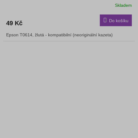
Skladem
Do košíku
49 Kč
Epson T0614, žlutá - kompatibilní (neoriginální kazeta)