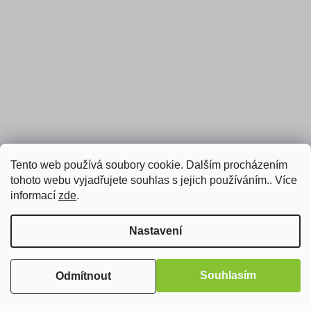
Tento web používá soubory cookie. Dalším procházením
tohoto webu vyjadřujete souhlas s jejich používáním.. Více
informací
zde
.
Epson T0714, žlutá (C13T07144012) - kompatibilní
Nastavení
(neoriginální kazeta) s čipem
Skladem
Souhlasím
Odmítnout
Do košíku
59 Kč