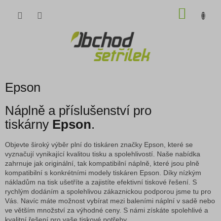
Přejít
NÁKU
na
obsah
KOŠÍK
Epson
Náplně a příslušenství pro
tiskárny
Epson
.
Objevte široký výběr plní do tiskáren značky Epson, které se
vyznačují vynikající kvalitou tisku a spolehlivostí.
Naše nabídka
zahrnuje jak originální, tak kompatibilní náplně, které jsou plně
kompatibilní s konkrétními modely tiskáren Epson.
Díky nízkým
nákladům na tisk ušetříte a zajistíte efektivní tiskové řešení.
S
rychlým dodáním a spolehlivou zákaznickou podporou jsme tu pro
Vás.
Navíc máte možnost vybírat mezi baleními náplní v sadě nebo
ve větším množství za výhodné ceny.
S námi získáte spolehlivé a
kvalitní řešení pro vaše tiskové potřeby.