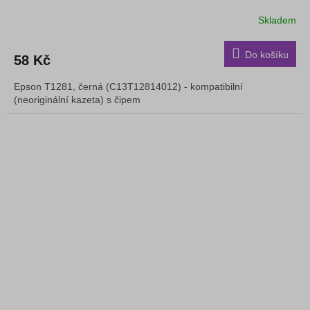
Skladem
Do košíku
58 Kč
Epson T1281, černá (C13T12814012) - kompatibilní
(neoriginální kazeta) s čipem