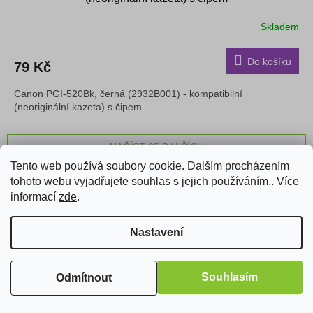
Skladem
Do košíku
79 Kč
Canon PGI-520Bk, černá (2932B001) - kompatibilní
(neoriginální kazeta) s čipem
NAČÍST 25 DALŠÍCH
S
Tento web používá soubory cookie. Dalším procházením
1
3
t
tohoto webu vyjadřujete souhlas s jejich používáním.. Více
O
r
66
položek celkem
v
informací
zde
.
á
l
NAHORU
n
á
k
Nastavení
o
d
v
a
á
c
Z
n
í
Souhlasím
Odmítnout
á
í
p
p
r
a
Kontakt