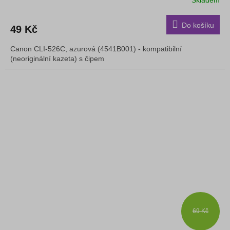
Do košíku
49 Kč
Canon CLI-526C, azurová (4541B001) - kompatibilní
(neoriginální kazeta) s čipem
69 Kč