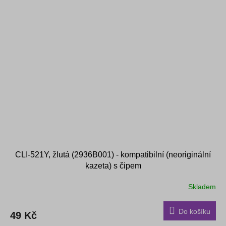
CLI-521Y, žlutá (2936B001) - kompatibilní (neoriginální
kazeta) s čipem
Skladem
Do košíku
49 Kč