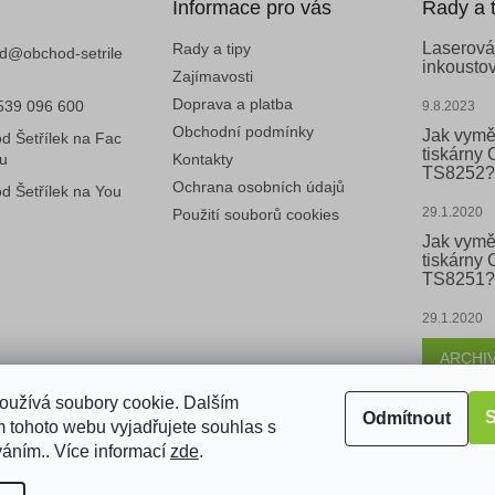
Informace pro vás
Rady a t
Laserová
Rady a tipy
d
@
obchod-setrile
inkoustov
Zajímavosti
Doprava a platba
539 096 600
9.8.2023
Obchodní podmínky
Jak vymě
d Šetřílek na Fac
tiskárny
u
Kontakty
TS8252?
Ochrana osobních údajů
d Šetřílek na You
29.1.2020
Použití souborů cookies
Jak vymě
tiskárny
TS8251?
29.1.2020
ARCHI
oužívá soubory cookie. Dalším
S
Odmítnout
 tohoto webu vyjadřujete souhlas s
k
váním.. Více informací
zde
.