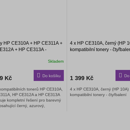
ry HP CE310A + HP CE311A +
4 x HP CE310A, černý (HP 1
E312A + HP CE313A -
kompatibilní tonery - čtyřbale
tibilní tonery
Skladem
Do košíku
Do
89 Kč
1 399 Kč
kompatibilních tonerů HP CE310A,
4 x HP CE310A, černý (HP 10A) 
311A, HP CE312A a HP CE313A
kompatibilní tonery - čtyřbalení
uje kompletní řešení pro barevný
obsahující černý, azurový,
ový a žlutý toner. Tyto...
O
v