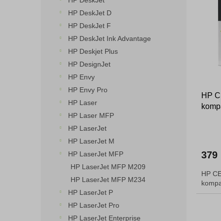
HP DeskJet
o
n
p
HP DeskJet D
d
e
i
HP DeskJet F
u
l
s
k
HP DeskJet Ink Advantage
p
t
HP Deskjet Plus
r
ů
o
HP DesignJet
d
HP Envy
u
HP Envy Pro
HP CE
k
HP Laser
kompa
t
HP Laser MFP
ů
HP LaserJet
HP LaserJet M
379
HP LaserJet MFP
HP LaserJet MFP M209
HP CE
HP LaserJet MFP M234
kompat
HP LaserJet P
HP LaserJet Pro
HP LaserJet Enterprise