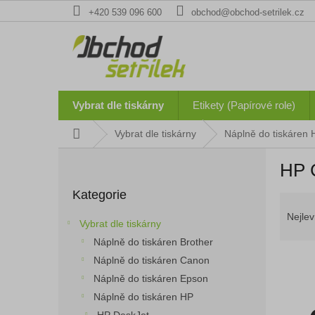
Přejít
+420 539 096 600
obchod@obchod-setrilek.cz
na
obsah
Vybrat dle tiskárny
Etikety (Papírové role)
Domů
Vybrat dle tiskárny
Náplně do tiskáren 
P
HP 
o
Přeskočit
s
Kategorie
kategorie
Ř
t
a
r
Nejlev
Vybrat dle tiskárny
z
a
Náplně do tiskáren Brother
e
n
n
Náplně do tiskáren Canon
n
í
í
Náplně do tiskáren Epson
p
p
Náplně do tiskáren HP
V
r
a
ý