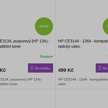
420 Kč
313A, purpurový (HP 13A) -
HP CE314A - 126A - kompatib
tibilní toner
optický válec
Skladem
Do košíku
Do 
 Kč
499 Kč
313A, purpurový (HP 13A) -
HP CE314A - 126A - kompatibilní
ibilní toner
válec