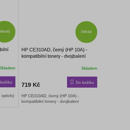
890 Kč
799 Kč
ilní
HP CE310AD, černý (HP 10A) -
kompatibilní tonery - dvojbalení
Skladem
Skladem
košíku
Do košíku
719 Kč
 optický
HP CE310AD, černý (HP 10A) -
kompatibilní tonery - dvojbalení