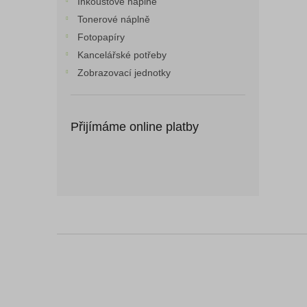
Inkoustové náplně
Tonerové náplně
Fotopapíry
Kancelářské potřeby
Zobrazovací jednotky
Přijímáme online platby
Z
á
p
a
t