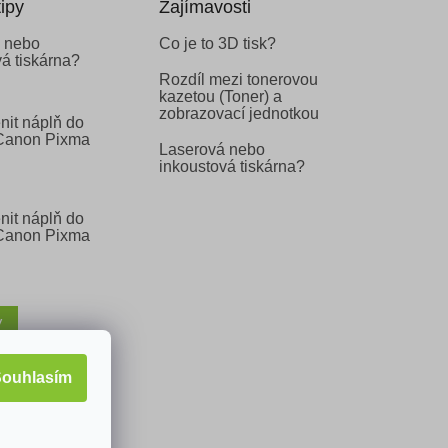
ipy
Zajímavosti
 nebo
Co je to 3D tisk?
á tiskárna?
Rozdíl mezi tonerovou
kazetou (Toner) a
zobrazovací jednotkou
nit náplň do
 Canon Pixma
Laserová nebo
inkoustová tiskárna?
nit náplň do
 Canon Pixma
V
ouhlasím