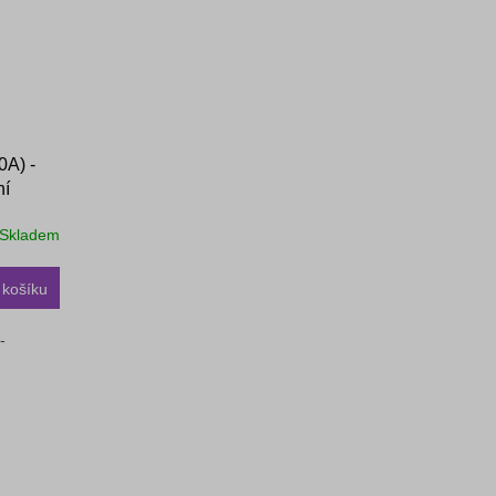
0A) -
ní
Skladem
 košíku
-