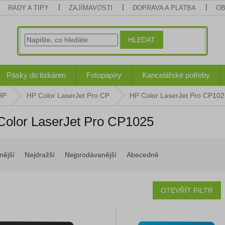
RADY A TIPY
ZAJÍMAVOSTI
DOPRAVA A PLATBA
OB
HLEDAT
Pásky do tiskáren
Fotopapíry
Kancelářské potřeby
HP
HP Color LaserJet Pro CP
HP Color LaserJet Pro CP102
Color LaserJet Pro CP1025
nější
Nejdražší
Nejprodávanější
Abecedně
OTEVŘÍT FILTR