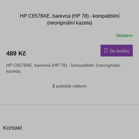
HP C6578AE, barevná (HP 78) - kompatibilní
(neoriginální kazeta)
Skladem
Do košíku
489 Kč
HP C6578AE, barevná (HP 78) - kompatibilní (neoriginální
kazeta)
2
položek celkem
O
v
l
á
Z
d
á
a
p
c
a
Kontakt
í
t
p