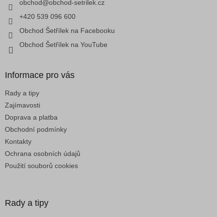
í
obchod
@
obchod-setrilek.cz
r
v
+420 539 096 600
k
Obchod Šetřílek na Facebooku
y
v
Obchod Šetřílek na YouTube
ý
p
i
Informace pro vás
s
u
Rady a tipy
Zajímavosti
Doprava a platba
Obchodní podmínky
Kontakty
Ochrana osobních údajů
Použití souborů cookies
Rady a tipy