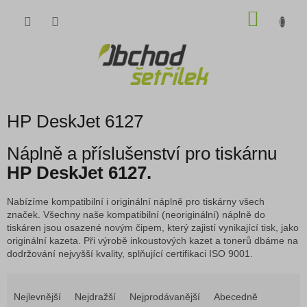
Přejít
NÁKU
na
obsah
KOŠÍK
HP DeskJet 6127
Náplně a příslušenství pro tiskárnu
HP DeskJet 6127.
Nabízíme kompatibilní i originální náplně pro tiskárny všech
značek. Všechny naše kompatibilní (neoriginální) náplně do
tiskáren jsou osazené novým čipem, který zajistí vynikající tisk, jako
originální kazeta. Při výrobě inkoustových kazet a tonerů dbáme na
dodržování nejvyšší kvality, splňující certifikaci ISO 9001.
Ř
a
Nejlevnější
Nejdražší
Nejprodávanější
Abecedně