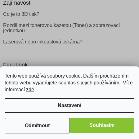
Zajímavosti
Co je to 3D tisk?
Rozdíl mezi tonerovou kazetou (Toner) a zobrazovací
jednotkou
Laserová nebo inkoustová tiskárna?
Facebook
Tento web používá soubory cookie. Dalším procházením
tohoto webu vyjadřujete souhlas s jejich používáním.. Více
informací
zde
.
Vytvořil Shoptet
Nastavení
Copyright 2026
Obchod Šetřílek
. Všechna práva vyhrazena.
Souhlasím
Odmítnout
Odstoupit od smlouvy