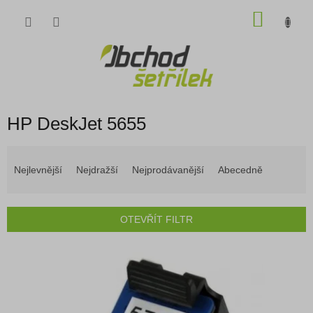
Přejít
NÁKU
na
obsah
KOŠÍK
HP DeskJet 5655
Ř
a
Nejlevnější
Nejdražší
Nejprodávanější
Abecedně
z
e
n
OTEVŘÍT FILTR
í
p
V
r
ý
o
p
d
i
u