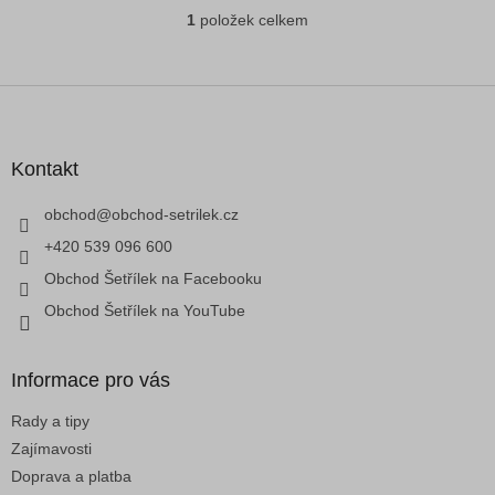
1
položek celkem
O
v
l
á
Z
d
á
a
p
c
a
Kontakt
í
t
p
í
obchod
@
obchod-setrilek.cz
r
v
+420 539 096 600
k
Obchod Šetřílek na Facebooku
y
v
Obchod Šetřílek na YouTube
ý
p
i
Informace pro vás
s
u
Rady a tipy
Zajímavosti
Doprava a platba