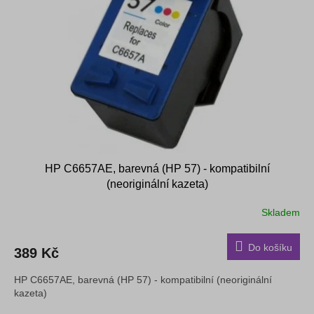
s
k
p
t
r
ů
o
d
u
k
t
ů
HP C6657AE, barevná (HP 57) - kompatibilní
(neoriginální kazeta)
Skladem
Do košíku
389 Kč
HP C6657AE, barevná (HP 57) - kompatibilní (neoriginální
kazeta)