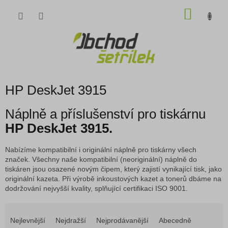
Přejít
NÁKU
na
obsah
KOŠÍK
HP DeskJet 3915
Náplně a příslušenství pro tiskárnu
HP DeskJet 3915.
Nabízíme kompatibilní i originální náplně pro tiskárny všech
značek. Všechny naše kompatibilní (neoriginální) náplně do
tiskáren jsou osazené novým čipem, který zajistí vynikající tisk, jako
originální kazeta. Při výrobě inkoustových kazet a tonerů dbáme na
dodržování nejvyšší kvality, splňující certifikaci ISO 9001.
Ř
a
Nejlevnější
Nejdražší
Nejprodávanější
Abecedně