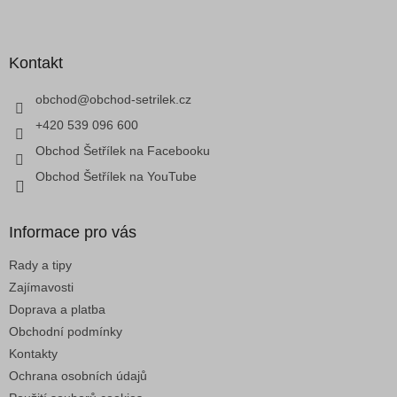
á
Z
d
á
a
p
c
a
Kontakt
í
t
p
í
obchod
@
obchod-setrilek.cz
r
v
+420 539 096 600
k
Obchod Šetřílek na Facebooku
y
v
Obchod Šetřílek na YouTube
ý
p
i
Informace pro vás
s
u
Rady a tipy
Zajímavosti
Doprava a platba
Obchodní podmínky
Kontakty
Ochrana osobních údajů