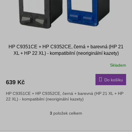
HP C9351CE + HP C9352CE, černá + barevná (HP 21
XL + HP 22 XL) - kompatibilní (neoriginální kazety)
Skladem
Průměrné
hodnocení
produktu
Do košíku
639 Kč
je
4,3
HP C9351CE + HP C9352CE, černá + barevná (HP 21 XL + HP
z
22 XL) - kompatibilní (neoriginální kazety)
5
hvězdiček.
3
položek celkem
O
v
l