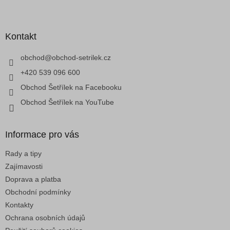
á
Z
d
á
a
p
c
a
Kontakt
í
t
p
í
obchod
@
obchod-setrilek.cz
r
v
+420 539 096 600
k
Obchod Šetřílek na Facebooku
y
v
Obchod Šetřílek na YouTube
ý
p
i
Informace pro vás
s
u
Rady a tipy
Zajímavosti
Doprava a platba
Obchodní podmínky
Kontakty
Ochrana osobních údajů