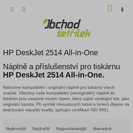
Přejít
NÁKU
na
obsah
KOŠÍK
HP DeskJet 2514 All-in-One
Náplně a příslušenství pro tiskárnu
HP DeskJet 2514 All-in-One.
Nabízíme kompatibilní i originální náplně pro tiskárny všech
značek. Všechny naše kompatibilní (neoriginální) náplně do
tiskáren jsou osazené novým čipem, který zajistí vynikající tisk, jako
originální kazeta. Při výrobě inkoustových kazet a tonerů dbáme na
dodržování nejvyšší kvality, splňující certifikaci ISO 9001.
Ř
a
Nejlevnější
Nejdražší
Nejprodávanější
Abecedně