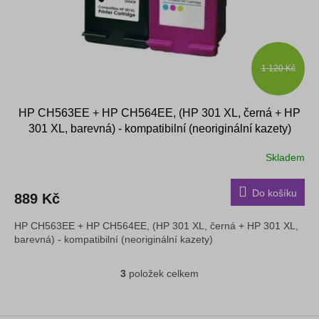
1 120 Kč
HP CH563EE + HP CH564EE, (HP 301 XL, černá + HP
301 XL, barevná) - kompatibilní (neoriginální kazety)
Skladem
Průměrné
hodnocení
produktu
Do košíku
889 Kč
je
3,9
HP CH563EE + HP CH564EE, (HP 301 XL, černá + HP 301 XL,
z
barevná) - kompatibilní (neoriginální kazety)
5
hvězdiček.
3
položek celkem
O
v
l