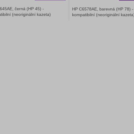
645AE, černá (HP 45) -
HP C6578AE, barevná (HP 78) -
ibilní (neoriginální kazeta)
kompatibilní (neoriginální kazeta
O
v
l
á
d
a
c
í
p
r
v
k
y
v
ý
p
i
s
u