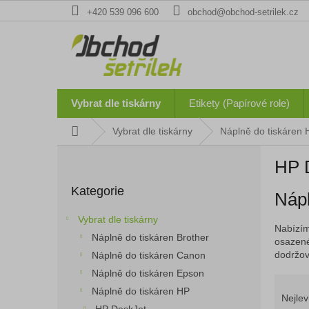
Přejít
+420 539 096 600
obchod@obchod-setrilek.cz
na
obsah
Vybrat dle tiskárny
Etikety (Papírové role)
Domů
Vybrat dle tiskárny
Náplně do tiskáren 
P
HP 
o
Přeskočit
s
Kategorie
kategorie
Nápl
t
r
Vybrat dle tiskárny
a
Nabízím
Náplně do tiskáren Brother
n
osazené
dodržová
Náplně do tiskáren Canon
n
í
Náplně do tiskáren Epson
Ř
p
Náplně do tiskáren HP
a
Nejlev
a