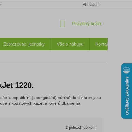
CHODNÍ PODMÍNKY
KONTAKTY
OCHRANA OSOBNÍCH ÚDA
Přihlášení
NÁKUPNÍ
Prázdný košík
KOŠÍK
Zobrazovací jednotky
Vše o nákupu
Kontakty
Jet 1220.
aše kompatibilní (neoriginální) náplně do tiskáren jsou
 výrobě inkoustových kazet a tonerů dbáme na
2
položek celkem