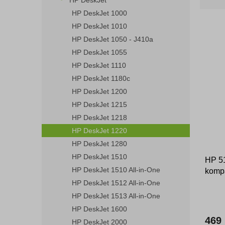
HP DeskJet
z
n
e
HP DeskJet 1000
e
n
HP DeskJet 1010
l
í
HP DeskJet 1050 - J410a
p
V
HP DeskJet 1055
r
ý
HP DeskJet 1110
o
p
d
HP DeskJet 1180c
i
u
HP DeskJet 1200
s
k
HP DeskJet 1215
p
t
r
HP DeskJet 1218
ů
o
HP DeskJet 1220
d
HP DeskJet 1280
u
HP DeskJet 1510
HP 51
k
HP DeskJet 1510 All-in-One
kompa
t
ů
HP DeskJet 1512 All-in-One
HP DeskJet 1513 All-in-One
HP DeskJet 1600
469
HP DeskJet 2000