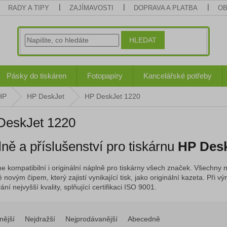
RADY A TIPY
ZAJÍMAVOSTI
DOPRAVA A PLATBA
OB
HLEDAT
Pásky do tiskáren
Fotopapíry
Kancelářské potřeby
HP
HP DeskJet
HP DeskJet 1220
DeskJet 1220
ně a příslušenství pro tiskárnu
HP Desk
e kompatibilní i originální náplně pro tiskárny všech značek. Všechny n
 novým čipem, který zajistí vynikající tisk, jako originální kazeta. Při
ní nejvyšší kvality, splňující certifikaci ISO 9001.
nější
Nejdražší
Nejprodávanější
Abecedně