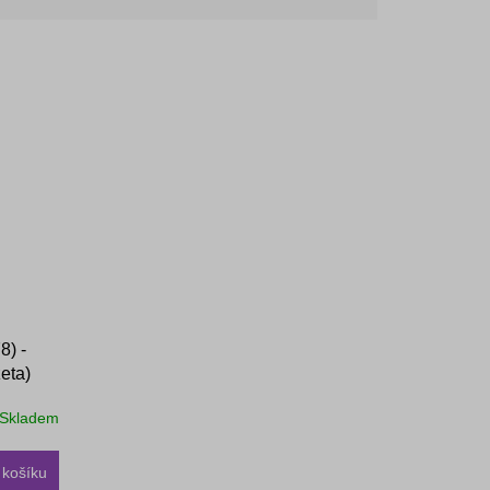
8) -
zeta)
Skladem
 košíku