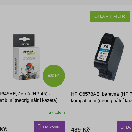
OTEVŘÍT FILTR
630 Kč
645AE, černá (HP 45) -
HP C6578AE, barevná (HP 7
tibilní (neoriginální kazeta)
kompatibilní (neoriginální ka
Skladem
Do košíku
Do
 Kč
489 Kč