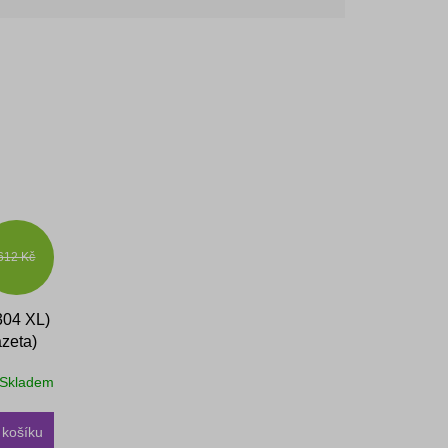
612 Kč
304 XL)
azeta)
Skladem
 košíku