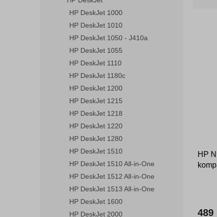
HP DeskJet
z
n
e
HP DeskJet 1000
e
n
HP DeskJet 1010
l
í
HP DeskJet 1050 - J410a
p
V
HP DeskJet 1055
r
ý
HP DeskJet 1110
o
p
d
HP DeskJet 1180c
i
u
HP DeskJet 1200
s
k
HP DeskJet 1215
p
t
r
HP DeskJet 1218
ů
o
HP DeskJet 1220
d
HP DeskJet 1280
u
HP DeskJet 1510
HP N
k
HP DeskJet 1510 All-in-One
kompa
t
ů
HP DeskJet 1512 All-in-One
HP DeskJet 1513 All-in-One
HP DeskJet 1600
489
HP DeskJet 2000