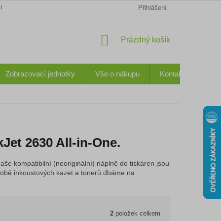
CHODNÍ PODMÍNKY
KONTAKTY
OCHRANA OSOBNÍCH ÚDA
Přihlášení
NÁKUPNÍ
Prázdný košík
KOŠÍK
Zobrazovací jednotky
Vše o nákupu
Kontakty
Jet 2630 All-in-One.
aše kompatibilní (neoriginální) náplně do tiskáren jsou
 výrobě inkoustových kazet a tonerů dbáme na
2
položek celkem