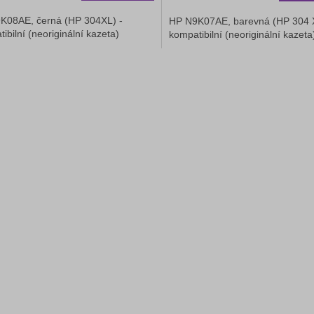
K08AE, černá (HP 304XL) -
HP N9K07AE, barevná (HP 304 X
ibilní (neoriginální kazeta)
kompatibilní (neoriginální kazet
O
v
l
á
d
a
c
í
p
r
v
k
y
v
ý
p
i
s
u