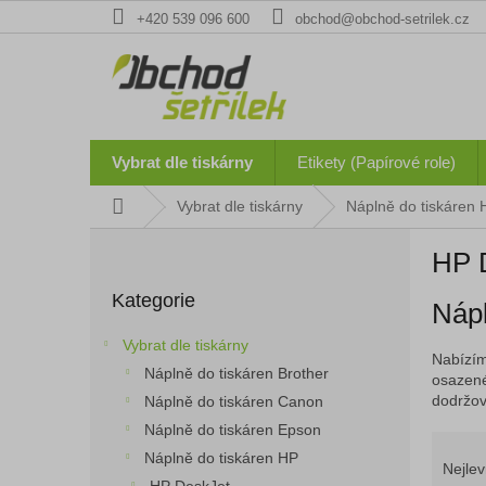
Přejít
+420 539 096 600
obchod@obchod-setrilek.cz
na
obsah
Vybrat dle tiskárny
Etikety (Papírové role)
Domů
Vybrat dle tiskárny
Náplně do tiskáren 
P
HP D
o
Přeskočit
s
Kategorie
kategorie
Nápl
t
r
Vybrat dle tiskárny
a
Nabízím
Náplně do tiskáren Brother
n
osazené
dodržová
Náplně do tiskáren Canon
n
í
Náplně do tiskáren Epson
Ř
p
Náplně do tiskáren HP
a
Nejlev
a