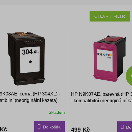
OTEVŘÍT FILTR
9K08AE, černá (HP 304XL) -
HP N9K07AE, barevná (HP 
tibilní (neoriginální kazeta)
- kompatibilní (neoriginální k
Skladem
Do košíku
Do
 Kč
499 Kč