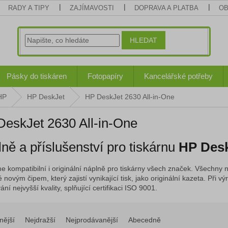
RADY A TIPY
ZAJÍMAVOSTI
DOPRAVA A PLATBA
OB
HLEDAT
Pásky do tiskáren
Fotopapíry
Kancelářské potřeby
HP
HP DeskJet
HP DeskJet 2630 All-in-One
eskJet 2630 All-in-One
ně a příslušenství pro tiskárnu
HP Desk
e kompatibilní i originální náplně pro tiskárny všech značek. Všechny n
 novým čipem, který zajistí vynikající tisk, jako originální kazeta. Při
ní nejvyšší kvality, splňující certifikaci ISO 9001.
nější
Nejdražší
Nejprodávanější
Abecedně