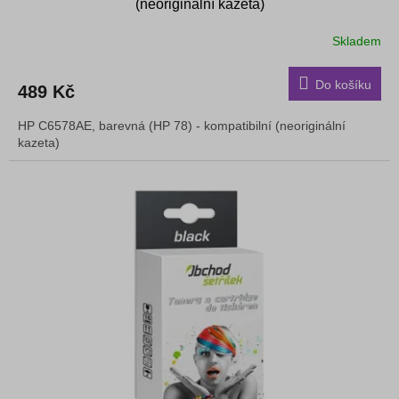
(neoriginální kazeta)
Skladem
Do košíku
489 Kč
HP C6578AE, barevná (HP 78) - kompatibilní (neoriginální
kazeta)