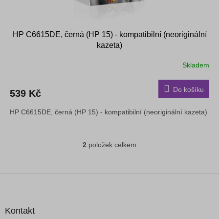
HP C6615DE, černá (HP 15) - kompatibilní (neoriginální
kazeta)
Skladem
Do košíku
539 Kč
HP C6615DE, černá (HP 15) - kompatibilní (neoriginální kazeta)
2
položek celkem
O
v
l
á
Z
d
á
a
p
c
a
Kontakt
í