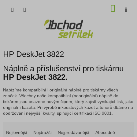
Přejít
NÁKU
na
obsah
KOŠÍK
HP DeskJet 3822
Náplně a příslušenství pro tiskárnu
HP DeskJet 3822.
Nabízíme kompatibilní i originální náplně pro tiskárny všech
značek. Všechny naše kompatibilní (neoriginální) náplně do
tiskáren jsou osazené novým čipem, který zajistí vynikající tisk, jako
originální kazeta. Při výrobě inkoustových kazet a tonerů dbáme na
dodržování nejvyšší kvality, splňující certifikaci ISO 9001.
Ř
a
Nejlevnější
Nejdražší
Nejprodávanější
Abecedně