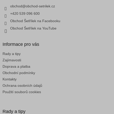
t
p
í
obchod
@
obchod-setrilek.cz
r
v
+420 539 096 600
k
Obchod Šetřílek na Facebooku
y
v
Obchod Šetřílek na YouTube
ý
p
i
Informace pro vás
s
u
Rady a tipy
Zajímavosti
Doprava a platba
Obchodní podmínky
Kontakty
Ochrana osobních údajů
Použití souborů cookies
Rady a tipy