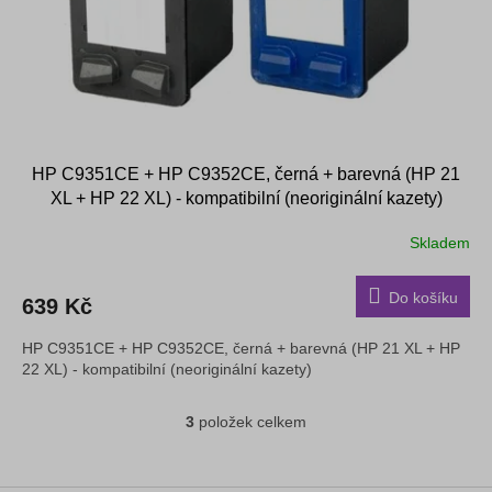
HP C9351CE + HP C9352CE, černá + barevná (HP 21
XL + HP 22 XL) - kompatibilní (neoriginální kazety)
Skladem
Průměrné
hodnocení
produktu
Do košíku
639 Kč
je
4,3
HP C9351CE + HP C9352CE, černá + barevná (HP 21 XL + HP
z
22 XL) - kompatibilní (neoriginální kazety)
5
hvězdiček.
3
položek celkem
O
v
l