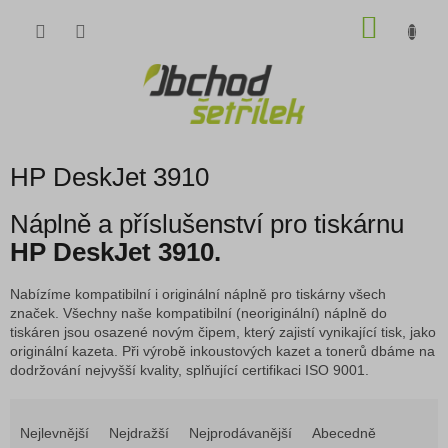
Přejít
NÁKU
na
obsah
KOŠÍK
HP DeskJet 3910
Náplně a příslušenství pro tiskárnu
HP DeskJet 3910.
Nabízíme kompatibilní i originální náplně pro tiskárny všech
značek. Všechny naše kompatibilní (neoriginální) náplně do
tiskáren jsou osazené novým čipem, který zajistí vynikající tisk, jako
originální kazeta. Při výrobě inkoustových kazet a tonerů dbáme na
dodržování nejvyšší kvality, splňující certifikaci ISO 9001.
Ř
a
Nejlevnější
Nejdražší
Nejprodávanější
Abecedně