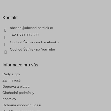
á
Z
d
á
a
p
c
a
Kontakt
í
t
p
í
obchod
@
obchod-setrilek.cz
r
v
+420 539 096 600
k
Obchod Šetřílek na Facebooku
y
v
Obchod Šetřílek na YouTube
ý
p
i
Informace pro vás
s
u
Rady a tipy
Zajímavosti
Doprava a platba
Obchodní podmínky
Kontakty
Ochrana osobních údajů