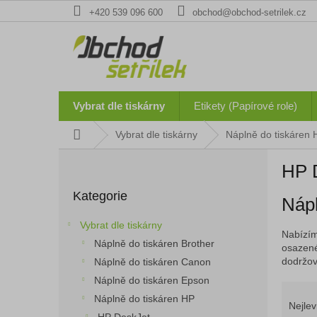
Přejít
+420 539 096 600
obchod@obchod-setrilek.cz
na
obsah
Vybrat dle tiskárny
Etikety (Papírové role)
Domů
Vybrat dle tiskárny
Náplně do tiskáren 
P
HP 
o
Přeskočit
s
Kategorie
kategorie
Nápl
t
r
Vybrat dle tiskárny
a
Nabízím
Náplně do tiskáren Brother
n
osazené
dodržová
Náplně do tiskáren Canon
n
í
Náplně do tiskáren Epson
Ř
p
Náplně do tiskáren HP
a
Nejlev
a