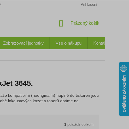
CHODNÍ PODMÍNKY
KONTAKTY
OCHRANA OSOBNÍCH ÚDA
Přihlášení
NÁKUPNÍ
Prázdný košík
KOŠÍK
Zobrazovací jednotky
Vše o nákupu
Kontakty
Jet 3645.
aše kompatibilní (neoriginální) náplně do tiskáren jsou
 výrobě inkoustových kazet a tonerů dbáme na
1
položek celkem