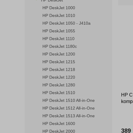
HP DeskJet
z
n
e
HP DeskJet 1000
e
n
HP DeskJet 1010
l
í
HP DeskJet 1050 - J410a
p
V
HP DeskJet 1055
r
ý
HP DeskJet 1110
o
p
d
HP DeskJet 1180c
i
u
HP DeskJet 1200
s
k
HP DeskJet 1215
p
t
r
HP DeskJet 1218
ů
o
HP DeskJet 1220
d
HP DeskJet 1280
u
HP DeskJet 1510
HP C6
k
HP DeskJet 1510 All-in-One
kompa
t
ů
HP DeskJet 1512 All-in-One
HP DeskJet 1513 All-in-One
HP DeskJet 1600
389
HP DeskJet 2000