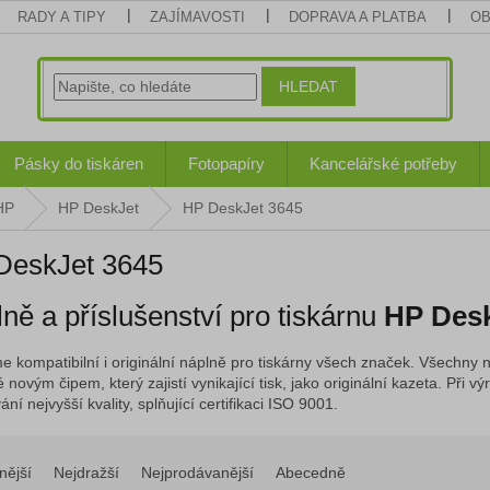
RADY A TIPY
ZAJÍMAVOSTI
DOPRAVA A PLATBA
OB
HLEDAT
Pásky do tiskáren
Fotopapíry
Kancelářské potřeby
HP
HP DeskJet
HP DeskJet 3645
DeskJet 3645
ně a příslušenství pro tiskárnu
HP Desk
e kompatibilní i originální náplně pro tiskárny všech značek. Všechny n
 novým čipem, který zajistí vynikající tisk, jako originální kazeta. Při
ní nejvyšší kvality, splňující certifikaci ISO 9001.
nější
Nejdražší
Nejprodávanější
Abecedně