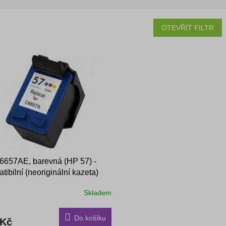
OTEVŘÍT FILTR
657AE, barevná (HP 57) -
tibilní (neoriginální kazeta)
Skladem
Do košíku
 Kč