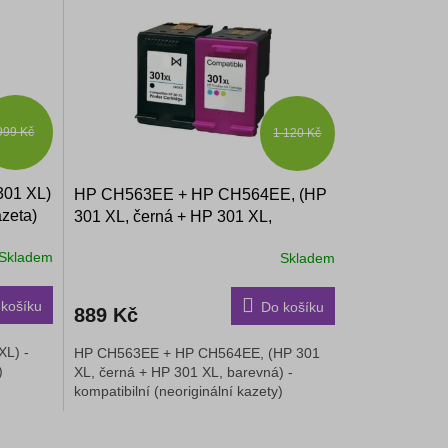
999 Kč
1 120 Kč
301 XL)
HP CH563EE + HP CH564EE, (HP
azeta)
301 XL, černá + HP 301 XL,
barevná) - kompatibilní (neoriginální
Skladem
Skladem
Průměrné
kazety)
hodnocení
produktu
košíku
Do košíku
889 Kč
je
3,9
XL) -
HP CH563EE + HP CH564EE, (HP 301
z
a)
XL, černá + HP 301 XL, barevná) -
5
kompatibilní (neoriginální kazety)
hvězdiček.