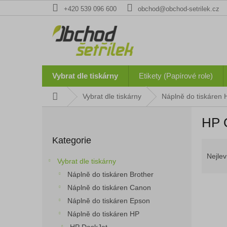
Přejít
+420 539 096 600
obchod@obchod-setrilek.cz
na
obsah
Vybrat dle tiskárny
Etikety (Papírové role)
Domů
Vybrat dle tiskárny
Náplně do tiskáren 
P
HP O
o
Přeskočit
s
Kategorie
kategorie
Ř
t
a
r
Nejlev
Vybrat dle tiskárny
z
a
Náplně do tiskáren Brother
e
n
n
Náplně do tiskáren Canon
n
í
í
Náplně do tiskáren Epson
p
p
Náplně do tiskáren HP
V
r
a
ý