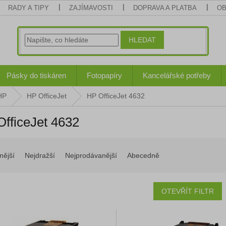
RADY A TIPY
ZAJÍMAVOSTI
DOPRAVA A PLATBA
OB
HLEDAT
Pásky do tiskáren
Fotopapíry
Kancelářské potřeby
HP
HP OfficeJet
HP OfficeJet 4632
fficeJet 4632
nější
Nejdražší
Nejprodávanější
Abecedně
OTEVŘÍT FILTR