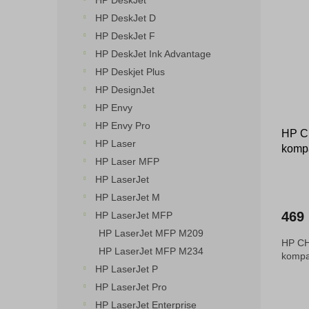
HP DeskJet
o
n
p
HP DeskJet D
d
e
i
HP DeskJet F
u
l
s
k
HP DeskJet Ink Advantage
p
t
HP Deskjet Plus
r
ů
o
HP DesignJet
d
HP Envy
u
HP Envy Pro
HP C
k
HP Laser
kompa
t
HP Laser MFP
ů
HP LaserJet
HP LaserJet M
469
HP LaserJet MFP
HP LaserJet MFP M209
HP CH
HP LaserJet MFP M234
kompat
HP LaserJet P
HP LaserJet Pro
HP LaserJet Enterprise