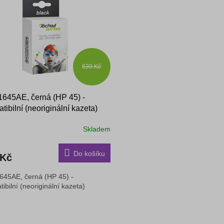
630 Kč
645AE, černá (HP 45) -
tibilní (neoriginální kazeta)
Skladem
Do košíku
 Kč
645AE, černá (HP 45) -
ibilní (neoriginální kazeta)
O
v