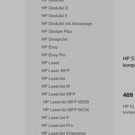
HP DeskJet
o
n
p
HP DeskJet D
d
e
i
HP DeskJet F
u
l
s
k
HP DeskJet Ink Advantage
p
t
HP Deskjet Plus
r
ů
o
HP DesignJet
d
HP Envy
u
HP Envy Pro
HP 51
k
HP Laser
kompa
t
HP Laser MFP
ů
HP LaserJet
HP LaserJet M
HP LaserJet MFP
469
HP LaserJet MFP M209
HP 51
HP LaserJet MFP M234
kompat
HP LaserJet P
HP LaserJet Pro
HP LaserJet Enterprise