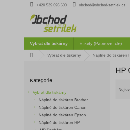
Přejít
+420 539 096 600
obchod@obchod-setrilek.cz
na
obsah
Vybrat dle tiskárny
Etikety (Papírové role)
Domů
Vybrat dle tiskárny
Náplně do tiskáren 
P
HP O
o
Přeskočit
s
Kategorie
kategorie
Ř
t
a
r
Nejlev
Vybrat dle tiskárny
z
a
Náplně do tiskáren Brother
e
n
n
Náplně do tiskáren Canon
n
í
í
Náplně do tiskáren Epson
p
p
Náplně do tiskáren HP
V
r
a
ý