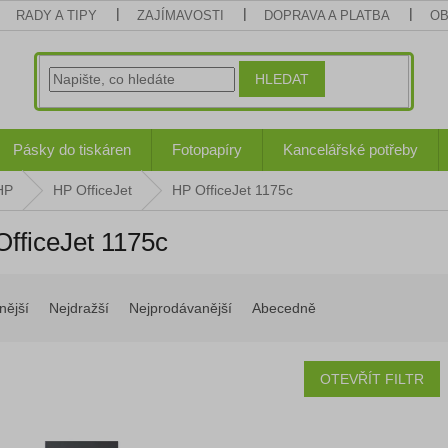
RADY A TIPY
ZAJÍMAVOSTI
DOPRAVA A PLATBA
OB
HLEDAT
Pásky do tiskáren
Fotopapíry
Kancelářské potřeby
HP
HP OfficeJet
HP OfficeJet 1175c
fficeJet 1175c
nější
Nejdražší
Nejprodávanější
Abecedně
OTEVŘÍT FILTR