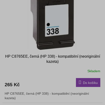
s
k
p
t
r
ů
o
d
u
k
t
ů
HP C8765EE, černá (HP 338) - kompatibilní (neoriginální
kazeta)
Skladem
Do košíku
265 Kč
HP C8765EE, černá (HP 338) - kompatibilní (neoriginální
kazeta)