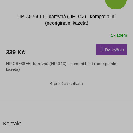
HP C8766EE, barevná (HP 343) - kompatibilní
(neoriginální kazeta)
Skladem
Do košíku
339 Kč
HP C8766EE, barevná (HP 343) - kompatibilní (neoriginální
kazeta)
4
položek celkem
O
v
l
á
Z
d
á
a
p
c
a
Kontakt
í
t
p