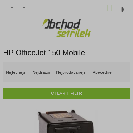
Přejít
NÁKU
na
obsah
KOŠÍK
HP OfficeJet 150 Mobile
Ř
a
Nejlevnější
Nejdražší
Nejprodávanější
Abecedně
z
e
n
OTEVŘÍT FILTR
í
p
V
r
ý
o
p
d
i
u