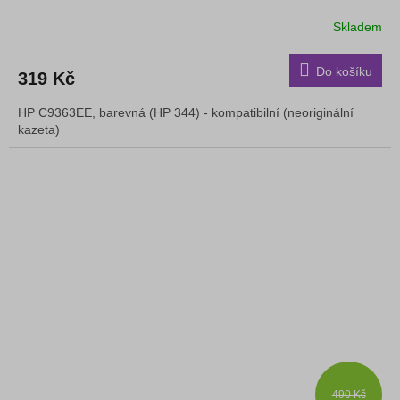
Skladem
Do košíku
319 Kč
HP C9363EE, barevná (HP 344) - kompatibilní (neoriginální
kazeta)
490 Kč