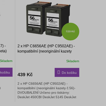
720 Kč
7) -
2 x HP C6656AE (HP C9502AE) -
zeta)
kompatibilní (neoriginální kazety
č.56)- DVOUBALENÍ
Skladem
Skladem
košíku
Do košíku
439 Kč
2 x HP C6656AE (HP C9502AE) -
)
kompatibilní (neoriginální kazety č.56)-
DVOUBALENÍ Určeno pro tiskárny:
DeskJet 450CBI DeskJet 5145 DeskJet
5150 DeskJet...