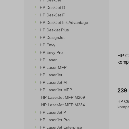
HP DeskJet
o
n
p
HP DeskJet D
d
e
i
HP DeskJet F
u
l
s
k
HP DeskJet Ink Advantage
p
t
HP Deskjet Plus
r
ů
o
HP DesignJet
d
HP Envy
u
HP Envy Pro
HP C6
k
HP Laser
kompa
t
HP Laser MFP
ů
HP LaserJet
HP LaserJet M
239
HP LaserJet MFP
HP LaserJet MFP M209
HP C6
HP LaserJet MFP M234
kompat
HP LaserJet P
HP LaserJet Pro
HP LaserJet Enterprise