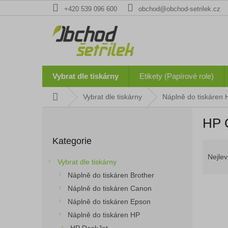
Přejít
+420 539 096 600
obchod@obchod-setrilek.cz
na
obsah
Vybrat dle tiskárny
Etikety (Papírové role)
Domů
Vybrat dle tiskárny
Náplně do tiskáren 
P
HP O
o
Přeskočit
s
Kategorie
kategorie
Ř
t
a
r
Nejlev
Vybrat dle tiskárny
z
a
Náplně do tiskáren Brother
e
n
n
Náplně do tiskáren Canon
n
í
í
Náplně do tiskáren Epson
p
p
Náplně do tiskáren HP
V
r
a
ý