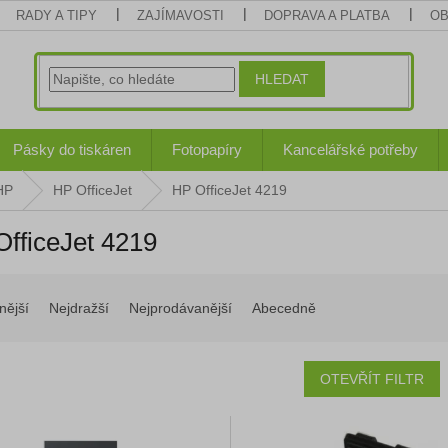
RADY A TIPY
ZAJÍMAVOSTI
DOPRAVA A PLATBA
OB
HLEDAT
Pásky do tiskáren
Fotopapíry
Kancelářské potřeby
HP
HP OfficeJet
HP OfficeJet 4219
fficeJet 4219
nější
Nejdražší
Nejprodávanější
Abecedně
OTEVŘÍT FILTR