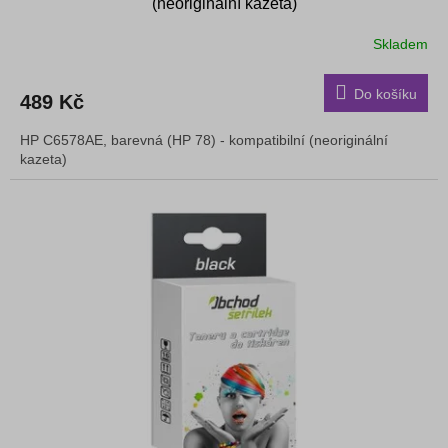
(neoriginální kazeta)
Skladem
Do košíku
489 Kč
HP C6578AE, barevná (HP 78) - kompatibilní (neoriginální
kazeta)