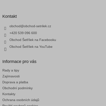
Z
d
á
a
p
c
a
Kontakt
í
t
p
í
obchod
@
obchod-setrilek.cz
r
v
+420 539 096 600
k
Obchod Šetřílek na Facebooku
y
v
Obchod Šetřílek na YouTube
ý
p
i
Informace pro vás
s
u
Rady a tipy
Zajímavosti
Doprava a platba
Obchodní podmínky
Kontakty
Ochrana osobních údajů
Použití souborů cookies