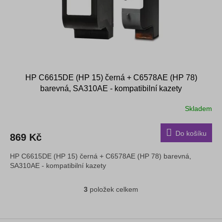
HP C6615DE (HP 15) černá + C6578AE (HP 78)
barevná, SA310AE - kompatibilní kazety
Skladem
Do košíku
869 Kč
HP C6615DE (HP 15) černá + C6578AE (HP 78) barevná,
SA310AE - kompatibilní kazety
3
položek celkem
O
v
l
á