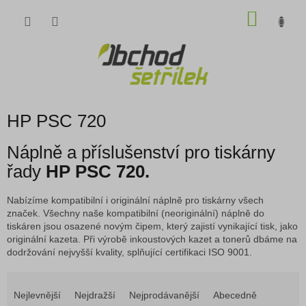
Přejít
NÁKU
na
obsah
KOŠÍK
HP PSC 720
Náplně a příslušenství pro tiskárny
řady
HP PSC 720.
Nabízíme kompatibilní i originální náplně pro tiskárny všech
značek. Všechny naše kompatibilní (neoriginální) náplně do
tiskáren jsou osazené novým čipem, který zajistí vynikající tisk, jako
originální kazeta. Při výrobě inkoustových kazet a tonerů dbáme na
dodržování nejvyšší kvality, splňující certifikaci ISO 9001.
Ř
a
Nejlevnější
Nejdražší
Nejprodávanější
Abecedně