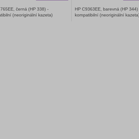
765EE, černá (HP 338) -
HP C9363EE, barevná (HP 344) 
ibilní (neoriginální kazeta)
kompatibilní (neoriginální kazeta
O
v
l
á
d
a
c
í
p
r
v
k
y
v
ý
p
i
s
u