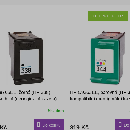
OTEVŘÍT FILTR
765EE, černá (HP 338) -
HP C9363EE, barevná (HP 3
tibilní (neoriginální kazeta)
kompatibilní (neoriginální ka
Skladem
Do košíku
Do 
 Kč
319 Kč