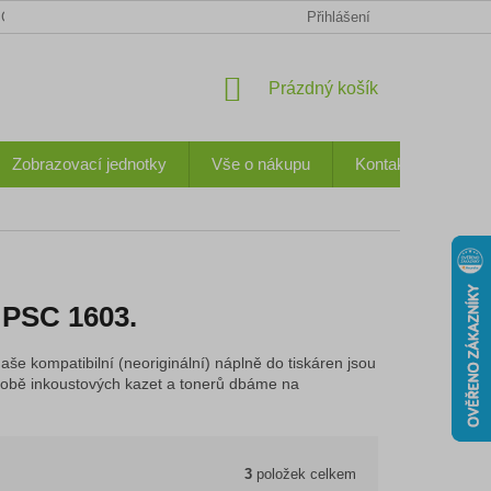
CHODNÍ PODMÍNKY
KONTAKTY
OCHRANA OSOBNÍCH ÚDA
Přihlášení
NÁKUPNÍ
Prázdný košík
KOŠÍK
Zobrazovací jednotky
Vše o nákupu
Kontakty
 PSC 1603.
aše kompatibilní (neoriginální) náplně do tiskáren jsou
 výrobě inkoustových kazet a tonerů dbáme na
3
položek celkem