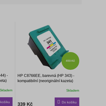
490 Kč
44) -
HP C8766EE, barevná (HP 343) -
zeta)
kompatibilní (neoriginální kazeta)
Skladem
Skladem
košíku
Do košíku
339 Kč