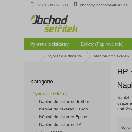
Přejít
+420 539 096 600
obchod@obchod-setrilek.cz
na
obsah
Vybrat dle tiskárny
Etikety (Papírové role)
Domů
Vybrat dle tiskárny
Náplně do tiskáren 
P
HP 
o
Přeskočit
s
Kategorie
kategorie
Nápl
t
r
Vybrat dle tiskárny
a
Nabízím
Náplně do tiskáren Brother
n
osazené
dodržová
Náplně do tiskáren Canon
n
í
Náplně do tiskáren Epson
Ř
p
Náplně do tiskáren HP
a
Nejlev
a