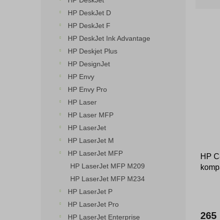
HP DeskJet
z
n
e
HP DeskJet D
e
n
HP DeskJet F
l
í
HP DeskJet Ink Advantage
p
V
HP Deskjet Plus
r
ý
HP DesignJet
o
p
d
HP Envy
i
u
HP Envy Pro
s
k
HP Laser
p
t
r
HP Laser MFP
ů
o
HP LaserJet
d
HP LaserJet M
u
HP LaserJet MFP
HP C8
k
HP LaserJet MFP M209
kompa
t
ů
HP LaserJet MFP M234
HP LaserJet P
HP LaserJet Pro
265
HP LaserJet Enterprise