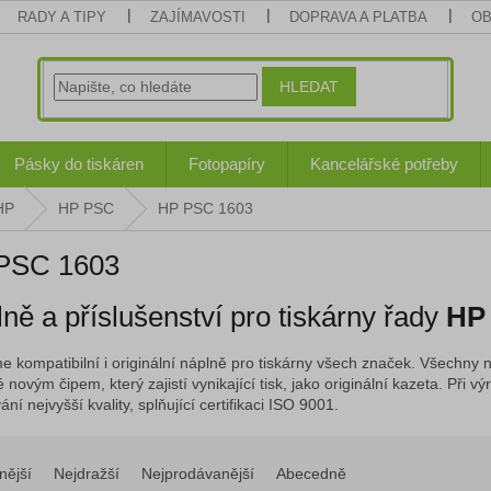
RADY A TIPY
ZAJÍMAVOSTI
DOPRAVA A PLATBA
OB
HLEDAT
Pásky do tiskáren
Fotopapíry
Kancelářské potřeby
HP
HP PSC
HP PSC 1603
PSC 1603
ně a příslušenství pro tiskárny řady
HP
e kompatibilní i originální náplně pro tiskárny všech značek. Všechny n
 novým čipem, který zajistí vynikající tisk, jako originální kazeta. Při
ní nejvyšší kvality, splňující certifikaci ISO 9001.
nější
Nejdražší
Nejprodávanější
Abecedně