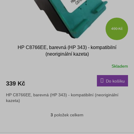
490 Kč
HP C8766EE, barevná (HP 343) - kompatibilní
(neoriginální kazeta)
Skladem
Do košíku
339 Kč
HP C8766EE, barevná (HP 343) - kompatibilní (neoriginální
kazeta)
3
položek celkem
O
v
l