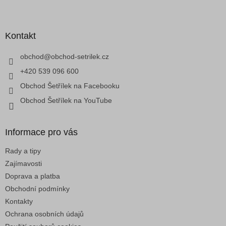
á
Z
d
á
a
p
c
a
Kontakt
í
t
p
í
obchod
@
obchod-setrilek.cz
r
v
+420 539 096 600
k
Obchod Šetřílek na Facebooku
y
v
Obchod Šetřílek na YouTube
ý
p
i
Informace pro vás
s
u
Rady a tipy
Zajímavosti
Doprava a platba
Obchodní podmínky
Kontakty
Ochrana osobních údajů