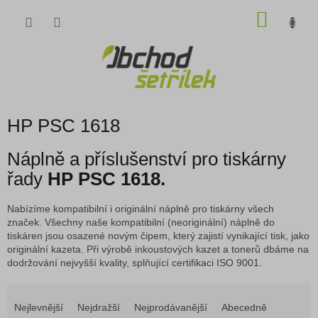
Přejít
NÁKU
na
obsah
KOŠÍK
HP PSC 1618
Náplně a příslušenství pro tiskárny
řady
HP PSC 1618.
Nabízíme kompatibilní i originální náplně pro tiskárny všech
značek. Všechny naše kompatibilní (neoriginální) náplně do
tiskáren jsou osazené novým čipem, který zajistí vynikající tisk, jako
originální kazeta. Při výrobě inkoustových kazet a tonerů dbáme na
dodržování nejvyšší kvality, splňující certifikaci ISO 9001.
Ř
a
Nejlevnější
Nejdražší
Nejprodávanější
Abecedně