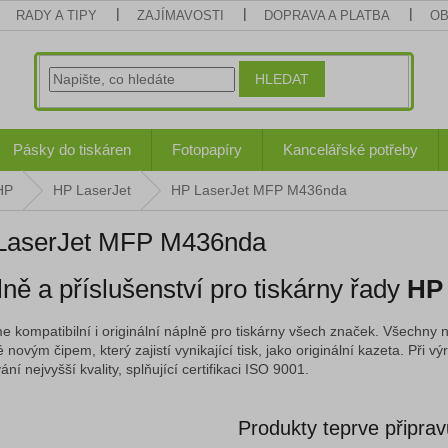
RADY A TIPY
ZAJÍMAVOSTI
DOPRAVA A PLATBA
OB
HLEDAT
Pásky do tiskáren
Fotopapíry
Kancelářské potřeby
HP
HP LaserJet
HP LaserJet MFP M436nda
LaserJet MFP M436nda
ně a příslušenství pro tiskárny řady
HP
e kompatibilní i originální náplně pro tiskárny všech značek. Všechny n
 novým čipem, který zajistí vynikající tisk, jako originální kazeta. Při
ní nejvyšší kvality, splňující certifikaci ISO 9001.
Produkty teprve připra