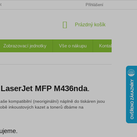
CHODNÍ PODMÍNKY
KONTAKTY
OCHRANA OSOBNÍCH ÚDA
Přihlášení
NÁKUPNÍ
Prázdný košík
KOŠÍK
Zobrazovací jednotky
Vše o nákupu
Kontakty
 LaserJet MFP M436nda
.
aše kompatibilní (neoriginální) náplně do tiskáren jsou
 výrobě inkoustových kazet a tonerů dbáme na
vujeme.