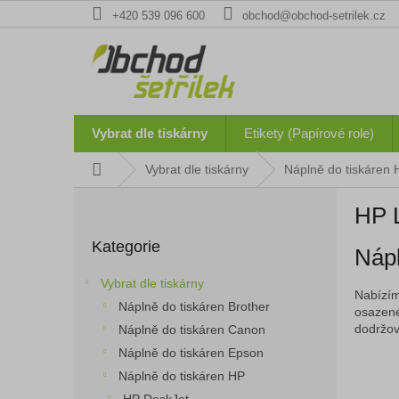
Přejít
+420 539 096 600
obchod@obchod-setrilek.cz
na
obsah
Vybrat dle tiskárny
Etikety (Papírové role)
Domů
Vybrat dle tiskárny
Náplně do tiskáren 
P
HP 
o
Přeskočit
s
Kategorie
kategorie
Nápl
t
r
Vybrat dle tiskárny
a
Nabízím
Náplně do tiskáren Brother
n
osazené
dodržová
Náplně do tiskáren Canon
n
í
Náplně do tiskáren Epson
p
Náplně do tiskáren HP
a