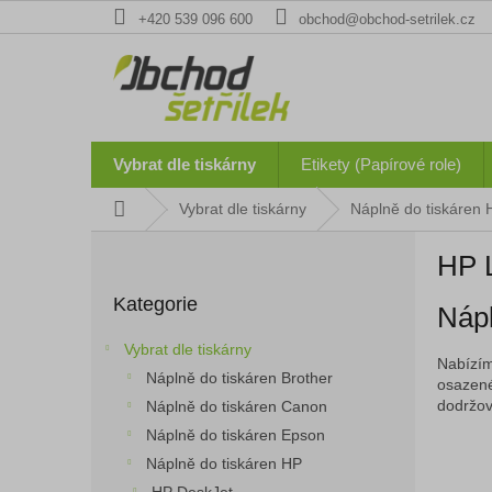
Přejít
+420 539 096 600
obchod@obchod-setrilek.cz
na
obsah
Vybrat dle tiskárny
Etikety (Papírové role)
Domů
Vybrat dle tiskárny
Náplně do tiskáren 
P
HP 
o
Přeskočit
s
Kategorie
kategorie
Nápl
t
r
Vybrat dle tiskárny
a
Nabízím
Náplně do tiskáren Brother
n
osazené
dodržová
Náplně do tiskáren Canon
n
í
Náplně do tiskáren Epson
p
Náplně do tiskáren HP
a