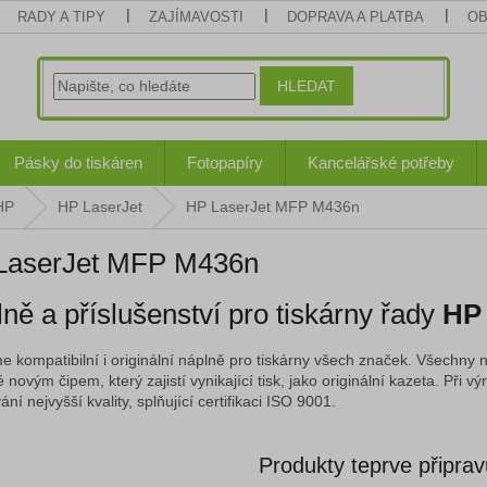
RADY A TIPY
ZAJÍMAVOSTI
DOPRAVA A PLATBA
OB
HLEDAT
Pásky do tiskáren
Fotopapíry
Kancelářské potřeby
HP
HP LaserJet
HP LaserJet MFP M436n
LaserJet MFP M436n
ně a příslušenství pro tiskárny řady
HP
e kompatibilní i originální náplně pro tiskárny všech značek. Všechny n
 novým čipem, který zajistí vynikající tisk, jako originální kazeta. Při
ní nejvyšší kvality, splňující certifikaci ISO 9001.
Produkty teprve připra