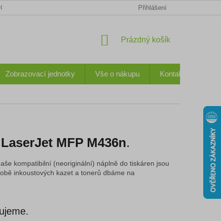
CHODNÍ PODMÍNKY
KONTAKTY
OCHRANA OSOBNÍCH ÚDA
Přihlášení
NÁKUPNÍ
Prázdný košík
KOŠÍK
Zobrazovací jednotky
Vše o nákupu
Kontakty
 LaserJet MFP M436n
.
aše kompatibilní (neoriginální) náplně do tiskáren jsou
 výrobě inkoustových kazet a tonerů dbáme na
vujeme.