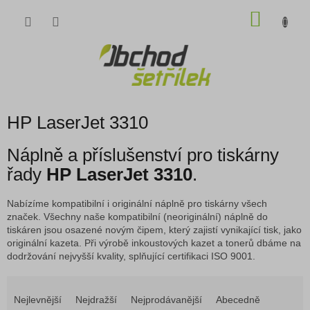
Přejít
NÁKU
na
obsah
KOŠÍK
HP LaserJet 3310
Náplně a příslušenství pro tiskárny
řady
HP LaserJet 3310
.
Nabízíme kompatibilní i originální náplně pro tiskárny všech
značek. Všechny naše kompatibilní (neoriginální) náplně do
tiskáren jsou osazené novým čipem, který zajistí vynikající tisk, jako
originální kazeta. Při výrobě inkoustových kazet a tonerů dbáme na
dodržování nejvyšší kvality, splňující certifikaci ISO 9001.
Ř
a
Nejlevnější
Nejdražší
Nejprodávanější
Abecedně