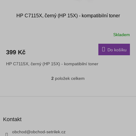
HP C7115X, černý (HP 15X) - kompatibilní toner
Skladem
Do košíku
399 Kč
HP C7115X, černý (HP 15X) - kompatibilní toner
2
položek celkem
O
v
l
á
Z
d
á
a
p
c
a
Kontakt
í
t
p
í
obchod
@
obchod-setrilek.cz
r