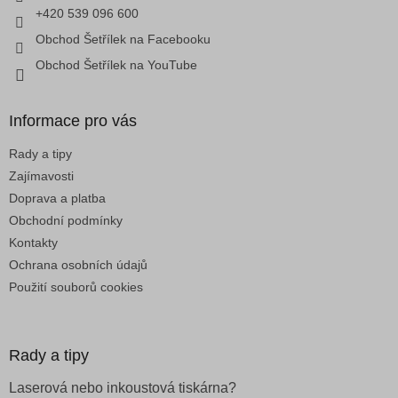
v
+420 539 096 600
k
Obchod Šetřílek na Facebooku
y
v
Obchod Šetřílek na YouTube
ý
p
i
Informace pro vás
s
u
Rady a tipy
Zajímavosti
Doprava a platba
Obchodní podmínky
Kontakty
Ochrana osobních údajů
Použití souborů cookies
Rady a tipy
Laserová nebo inkoustová tiskárna?