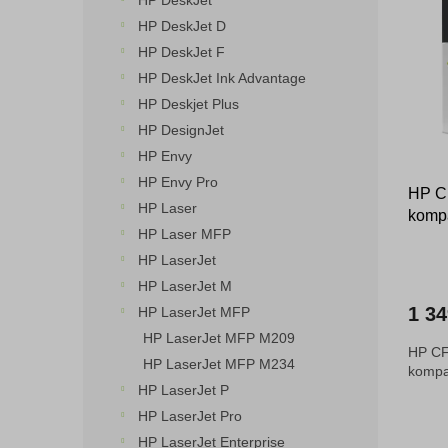
HP DeskJet
o
n
p
HP DeskJet D
d
e
i
HP DeskJet F
u
l
s
k
HP DeskJet Ink Advantage
p
t
HP Deskjet Plus
r
ů
o
HP DesignJet
d
HP Envy
u
HP Envy Pro
HP CF
k
HP Laser
kompa
t
HP Laser MFP
ů
HP LaserJet
HP LaserJet M
1 3
HP LaserJet MFP
HP LaserJet MFP M209
HP CF
HP LaserJet MFP M234
kompat
HP LaserJet P
HP LaserJet Pro
HP LaserJet Enterprise