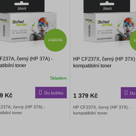
2 680 Kč
3
237A, černý (HP 37A) -
HP CF237X, černý (HP 37X) 
tibilní toner
kompatibilní toner
Skladem
Do košíku
Do
49 Kč
1 379 Kč
237A, černý (HP 37A) -
HP CF237X, černý (HP 37X) -
ibilní toner
kompatibilní toner
O
v