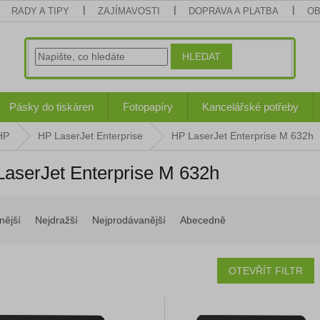
RADY A TIPY
ZAJÍMAVOSTI
DOPRAVA A PLATBA
OB
HLEDAT
Pásky do tiskáren
Fotopapíry
Kancelářské potřeby
HP
HP LaserJet Enterprise
HP LaserJet Enterprise M 632h
aserJet Enterprise M 632h
nější
Nejdražší
Nejprodávanější
Abecedně
OTEVŘÍT FILTR