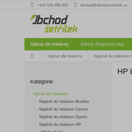
Přejít
+420 539 096 600
obchod@obchod-setrilek.cz
na
obsah
Vybrat dle tiskárny
Etikety (Papírové role)
Domů
Vybrat dle tiskárny
Náplně do tiskáren 
P
HP 
o
Přeskočit
s
Kategorie
kategorie
t
r
Vybrat dle tiskárny
a
Náplně do tiskáren Brother
n
Náplně do tiskáren Canon
n
í
Náplně do tiskáren Epson
p
Náplně do tiskáren HP
a