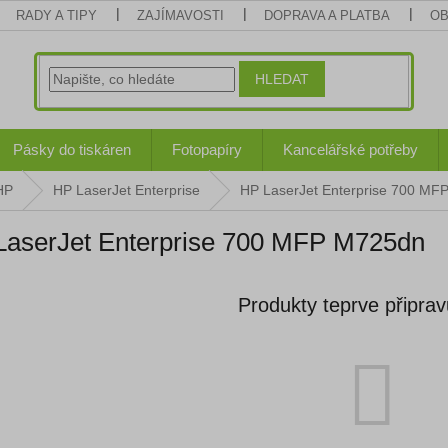
RADY A TIPY
ZAJÍMAVOSTI
DOPRAVA A PLATBA
OB
HLEDAT
Pásky do tiskáren
Fotopapíry
Kancelářské potřeby
HP
HP LaserJet Enterprise
HP LaserJet Enterprise 700 MF
LaserJet Enterprise 700 MFP M725dn
Produkty teprve připra