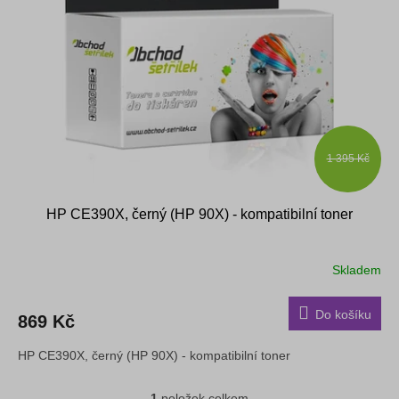
s
k
p
t
r
ů
o
d
u
k
t
ů
1 395 Kč
HP CE390X, černý (HP 90X) - kompatibilní toner
Skladem
Do košíku
869 Kč
HP CE390X, černý (HP 90X) - kompatibilní toner
1
položek celkem