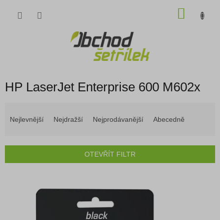
Přejít
NÁKU
na
obsah
KOŠÍK
HP LaserJet Enterprise 600 M602x
Ř
a
Nejlevnější
Nejdražší
Nejprodávanější
Abecedně
z
e
n
OTEVŘÍT FILTR
í
p
V
r
ý
o
p
d
i
u