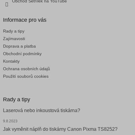
Obchod Šetřílek na YouTube
ý
p
i
Informace pro vás
s
u
Rady a tipy
Zajímavosti
Doprava a platba
Obchodní podmínky
Kontakty
Ochrana osobních údajů
Použití souborů cookies
Rady a tipy
Laserová nebo inkoustová tiskárna?
9.8.2023
Jak vyměnit náplň do tiskárny Canon Pixma TS8252?