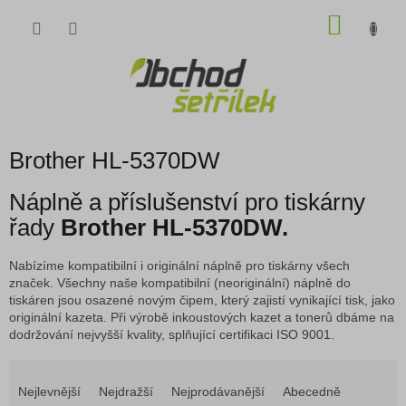
Přejít
NÁKU
na
obsah
KOŠÍK
Brother HL-5370DW
Náplně a příslušenství pro tiskárny
řady
Brother HL-5370DW.
Nabízíme kompatibilní i originální náplně pro tiskárny všech
značek. Všechny naše kompatibilní (neoriginální) náplně do
tiskáren jsou osazené novým čipem, který zajistí vynikající tisk, jako
originální kazeta. Při výrobě inkoustových kazet a tonerů dbáme na
dodržování nejvyšší kvality, splňující certifikaci ISO 9001.
Ř
a
Nejlevnější
Nejdražší
Nejprodávanější
Abecedně