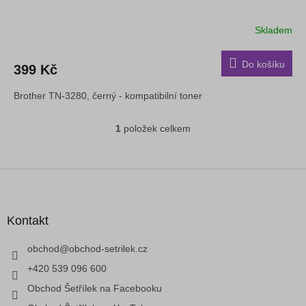
Skladem
Do košíku
399 Kč
Brother TN-3280, černý - kompatibilní toner
1
položek celkem
O
v
l
á
Z
d
á
a
p
c
a
Kontakt
í
t
p
í
obchod
@
obchod-setrilek.cz
r
v
+420 539 096 600
k
Obchod Šetřílek na Facebooku
y
v