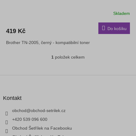
Skladem
Do košíku
419 Kč
Brother TN-2005, černý - kompatibilní toner
1
položek celkem
O
v
l
á
Z
d
á
a
p
c
a
Kontakt
í
t
p
í
obchod
@
obchod-setrilek.cz
r
v
+420 539 096 600
k
Obchod Šetřílek na Facebooku
y
v