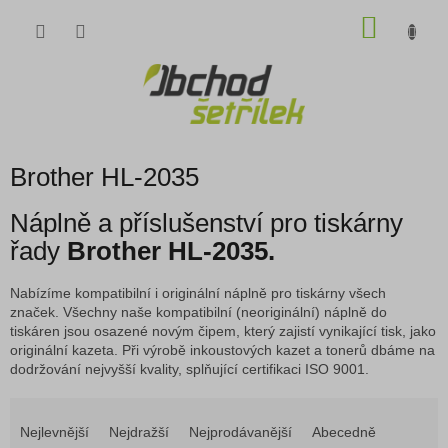
Přejít
NÁKU
na
obsah
KOŠÍK
Brother HL-2035
Náplně a příslušenství pro tiskárny
řady
Brother HL-2035.
Nabízíme kompatibilní i originální náplně pro tiskárny všech
značek. Všechny naše kompatibilní (neoriginální) náplně do
tiskáren jsou osazené novým čipem, který zajistí vynikající tisk, jako
originální kazeta. Při výrobě inkoustových kazet a tonerů dbáme na
dodržování nejvyšší kvality, splňující certifikaci ISO 9001.
Ř
a
Nejlevnější
Nejdražší
Nejprodávanější
Abecedně