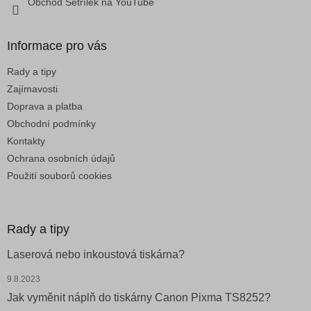
Obchod Šetřílek na YouTube
ý
p
i
Informace pro vás
s
u
Rady a tipy
Zajímavosti
Doprava a platba
Obchodní podmínky
Kontakty
Ochrana osobních údajů
Použití souborů cookies
Rady a tipy
Laserová nebo inkoustová tiskárna?
9.8.2023
Jak vyměnit náplň do tiskárny Canon Pixma TS8252?