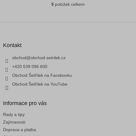
5
položek celkem
O
v
l
á
Z
d
á
a
p
c
a
Kontakt
í
t
p
í
obchod
@
obchod-setrilek.cz
r
v
+420 539 096 600
k
Obchod Šetřílek na Facebooku
y
v
Obchod Šetřílek na YouTube
ý
p
i
Informace pro vás
s
u
Rady a tipy
Zajímavosti
Doprava a platba