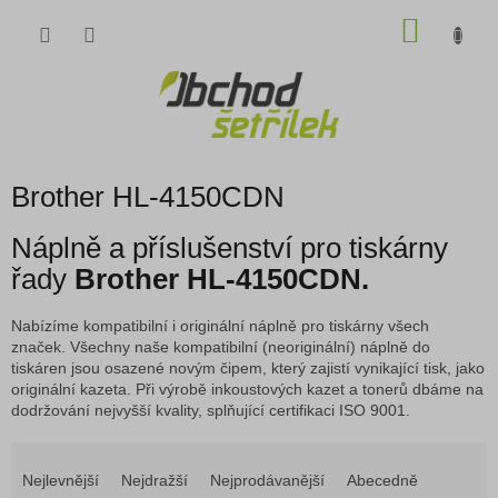
Přejít
NÁKU
na
obsah
KOŠÍK
Brother HL-4150CDN
Náplně a příslušenství pro tiskárny
řady
Brother HL-4150CDN.
Nabízíme kompatibilní i originální náplně pro tiskárny všech
značek. Všechny naše kompatibilní (neoriginální) náplně do
tiskáren jsou osazené novým čipem, který zajistí vynikající tisk, jako
originální kazeta. Při výrobě inkoustových kazet a tonerů dbáme na
dodržování nejvyšší kvality, splňující certifikaci ISO 9001.
Ř
a
Nejlevnější
Nejdražší
Nejprodávanější
Abecedně