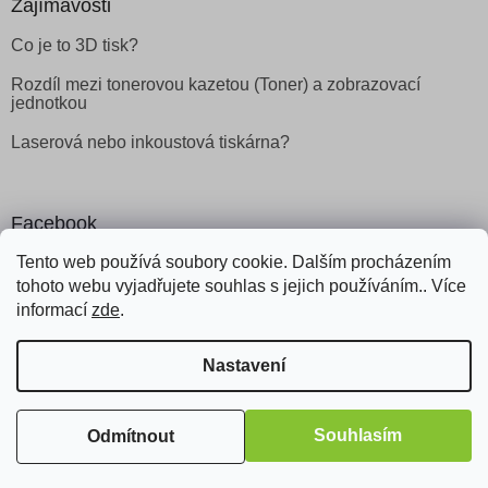
Zajímavosti
Co je to 3D tisk?
Rozdíl mezi tonerovou kazetou (Toner) a zobrazovací
jednotkou
Laserová nebo inkoustová tiskárna?
Facebook
Tento web používá soubory cookie. Dalším procházením
tohoto webu vyjadřujete souhlas s jejich používáním.. Více
informací
zde
.
Vytvořil Shoptet
Nastavení
Copyright 2026
Obchod Šetřílek
. Všechna práva vyhrazena.
Souhlasím
Odmítnout
Odstoupit od smlouvy