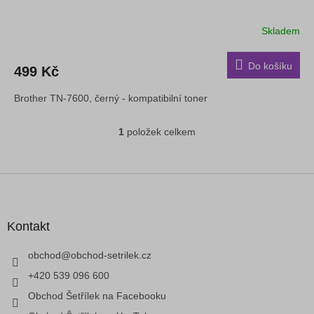
Skladem
Do košíku
499 Kč
Brother TN-7600, černý - kompatibilní toner
1
položek celkem
O
v
l
á
Z
d
á
a
p
c
a
Kontakt
í
t
p
í
obchod
@
obchod-setrilek.cz
r
v
+420 539 096 600
k
Obchod Šetřílek na Facebooku
y
v