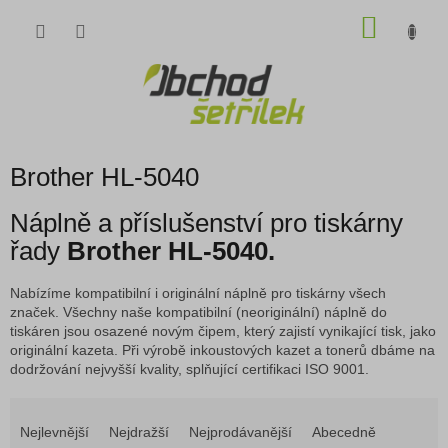
Přejít
NÁKU
na
obsah
KOŠÍK
Brother HL-5040
Náplně a příslušenství pro tiskárny
řady
Brother HL-5040.
Nabízíme kompatibilní i originální náplně pro tiskárny všech
značek. Všechny naše kompatibilní (neoriginální) náplně do
tiskáren jsou osazené novým čipem, který zajistí vynikající tisk, jako
originální kazeta. Při výrobě inkoustových kazet a tonerů dbáme na
dodržování nejvyšší kvality, splňující certifikaci ISO 9001.
Ř
a
Nejlevnější
Nejdražší
Nejprodávanější
Abecedně