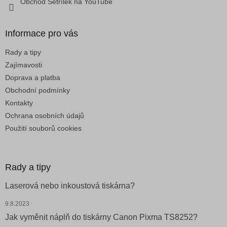
Obchod Šetřílek na YouTube
ý
p
i
Informace pro vás
s
u
Rady a tipy
Zajímavosti
Doprava a platba
Obchodní podmínky
Kontakty
Ochrana osobních údajů
Použití souborů cookies
Rady a tipy
Laserová nebo inkoustová tiskárna?
9.8.2023
Jak vyměnit náplň do tiskárny Canon Pixma TS8252?