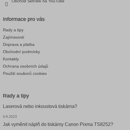
Obchod Šetřílek na YouTube
ý
p
i
Informace pro vás
s
u
Rady a tipy
Zajímavosti
Doprava a platba
Obchodní podmínky
Kontakty
Ochrana osobních údajů
Použití souborů cookies
Rady a tipy
Laserová nebo inkoustová tiskárna?
9.8.2023
Jak vyměnit náplň do tiskárny Canon Pixma TS8252?