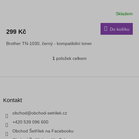
Skladem
Do košíku
299 Kč
Brother TN-1030, černý - kompatibilní toner
1
položek celkem
O
v
l
á
Z
d
á
a
p
c
a
Kontakt
í
t
p
í
obchod
@
obchod-setrilek.cz
r
v
+420 539 096 600
k
Obchod Šetřílek na Facebooku
y
v