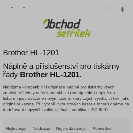
Přejít
NÁKU
na
obsah
KOŠÍK
Brother HL-1201
Náplně a příslušenství pro tiskárny
řady
Brother HL-1201.
Nabízíme kompatibilní i originální náplně pro tiskárny všech
značek. Všechny naše kompatibilní (neoriginální) náplně do
tiskáren jsou osazené novým čipem, který zajistí vynikající tisk, jako
originální kazeta. Při výrobě inkoustových kazet a tonerů dbáme na
dodržování nejvyšší kvality, splňující certifikaci ISO 9001.
Ř
a
Nejlevnější
Nejdražší
Nejprodávanější
Abecedně