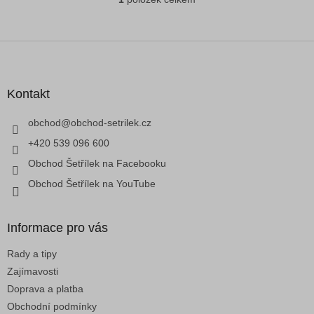
O
v
l
á
Z
d
á
a
p
c
a
Kontakt
í
t
p
í
obchod
@
obchod-setrilek.cz
r
v
+420 539 096 600
k
Obchod Šetřílek na Facebooku
y
v
Obchod Šetřílek na YouTube
ý
p
i
Informace pro vás
s
u
Rady a tipy
Zajímavosti
Doprava a platba
Obchodní podmínky