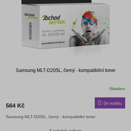
s
k
p
t
r
ů
o
d
u
k
t
ů
Samsung MLT-D205L, černý - kompatibilní toner
Skladem
Do košíku
564 Kč
Samsung MLT-D205L, černý - kompatibilní toner
1
položek celkem