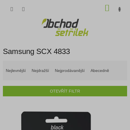
Přejít
NÁKU
na
obsah
KOŠÍK
Samsung SCX 4833
Ř
a
Nejlevnější
Nejdražší
Nejprodávanější
Abecedně
z
e
n
OTEVŘÍT FILTR
í
p
V
r
ý
o
p
d
i
u