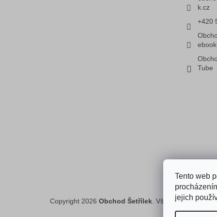
k.cz
+420 
Obcho
ebook
Obcho
Tube
Faceboo
Tento web p
procházením
jejich použí
Copyright 2026
Obchod Šetřílek
. Všechna práva vyh