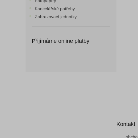
Fotopapíry
Kancelářské potřeby
Zobrazovací jednotky
Přijímáme online platby
Z
á
p
a
t
Kontakt
í
obcho