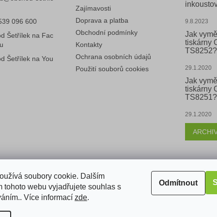
inkoustov
Zajímavosti
Doprava a platba
539 096 600
9.8.2023
Obchodní podmínky
Jak vymě
d Šetřílek na Fac
tiskárny
u
Kontakty
TS8252?
Ochrana osobních údajů
d Šetřílek na You
29.1.2020
Použití souborů cookies
Jak vymě
tiskárny
TS8251?
29.1.2020
ARCHI
k
oužívá soubory cookie. Dalším
S
Odmítnout
 tohoto webu vyjadřujete souhlas s
váním.. Více informací
zde
.
razena.