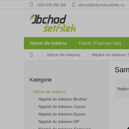
Přejít
+420 539 096 600
obchod@obchod-setrilek.cz
na
obsah
Vybrat dle tiskárny
Etikety (Papírové role)
Domů
Vybrat dle tiskárny
Náplně do tiskáren
P
Sam
o
Přeskočit
s
Kategorie
kategorie
Ř
t
a
r
Nejlev
Vybrat dle tiskárny
z
a
Náplně do tiskáren Brother
e
n
n
Náplně do tiskáren Canon
n
í
í
Náplně do tiskáren Epson
p
p
Náplně do tiskáren HP
V
r
a
ý