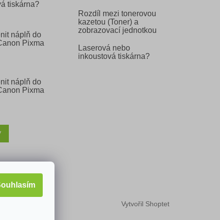
á tiskárna?
Rozdíl mezi tonerovou
kazetou (Toner) a
zobrazovací jednotkou
nit náplň do
 Canon Pixma
Laserová nebo
inkoustová tiskárna?
nit náplň do
 Canon Pixma
V
ouhlasím
Vytvořil Shoptet