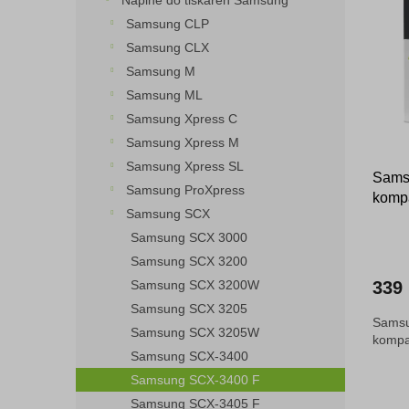
Náplně do tiskáren Samsung
o
n
p
Samsung CLP
d
e
i
Samsung CLX
u
l
s
k
Samsung M
p
t
Samsung ML
r
ů
o
Samsung Xpress C
d
Samsung Xpress M
u
Samsung Xpress SL
Sams
k
Samsung ProXpress
kompa
t
Samsung SCX
ů
Samsung SCX 3000
Samsung SCX 3200
Samsung SCX 3200W
339
Samsung SCX 3205
Samsu
Samsung SCX 3205W
kompa
Samsung SCX-3400
Samsung SCX-3400 F
Samsung SCX-3405 F