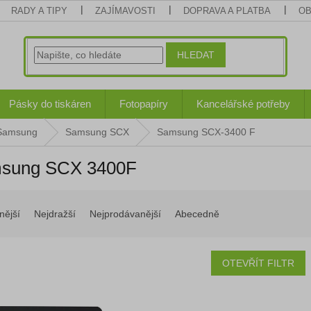
RADY A TIPY
ZAJÍMAVOSTI
DOPRAVA A PLATBA
OB
HLEDAT
Pásky do tiskáren
Fotopapíry
Kancelářské potřeby
 Samsung
Samsung SCX
Samsung SCX-3400 F
sung SCX 3400F
nější
Nejdražší
Nejprodávanější
Abecedně
OTEVŘÍT FILTR