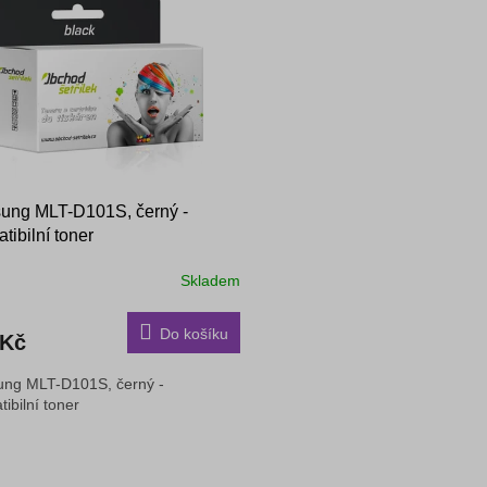
ung MLT-D101S, černý -
tibilní toner
Skladem
Do košíku
 Kč
ng MLT-D101S, černý -
tibilní toner
O
v