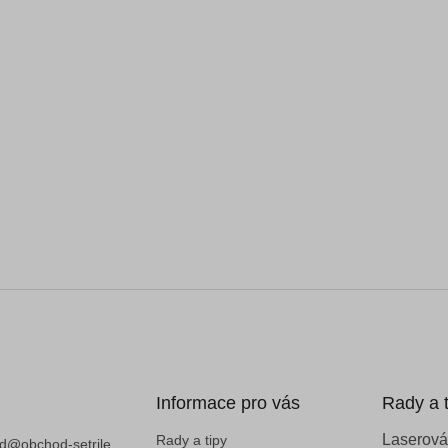
Informace pro vás
Rady a t
Laserová
Rady a tipy
d
@
obchod-setrile