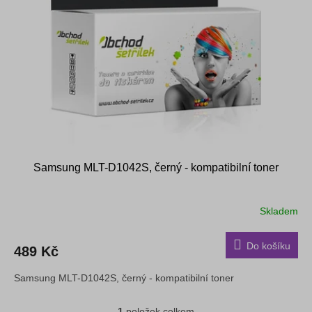
s
k
p
t
r
ů
o
d
u
k
t
ů
Samsung MLT-D1042S, černý - kompatibilní toner
Skladem
Do košíku
489 Kč
Samsung MLT-D1042S, černý - kompatibilní toner
1
položek celkem