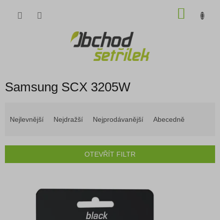
Přejít
NÁKU
na
obsah
KOŠÍK
Samsung SCX 3205W
Ř
a
Nejlevnější
Nejdražší
Nejprodávanější
Abecedně
z
e
n
OTEVŘÍT FILTR
í
p
V
r
ý
o
p
d
i
u