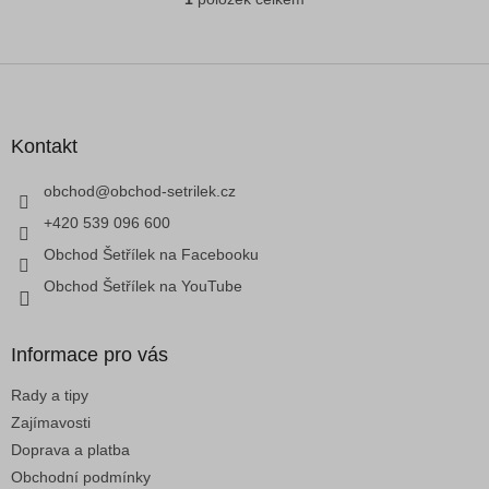
O
v
l
á
Z
d
á
a
p
c
a
Kontakt
í
t
p
í
obchod
@
obchod-setrilek.cz
r
v
+420 539 096 600
k
Obchod Šetřílek na Facebooku
y
v
Obchod Šetřílek na YouTube
ý
p
i
Informace pro vás
s
u
Rady a tipy
Zajímavosti
Doprava a platba
Obchodní podmínky