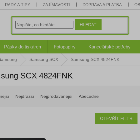
RADY A TIPY
ZAJÍMAVOSTI
DOPRAVA A PLATBA
OB
HLEDAT
Pásky do tiskáren
Fotopapíry
Kancelářské potřeby
 Samsung
Samsung SCX
Samsung SCX 4824FNK
sung SCX 4824FNK
nější
Nejdražší
Nejprodávanější
Abecedně
OTEVŘÍT FILTR