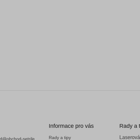
Informace pro vás
Rady a t
Laserová
Rady a tipy
d
@
obchod-setrile