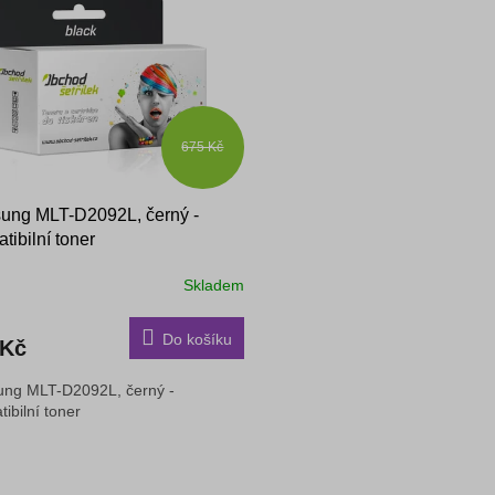
675 Kč
ung MLT-D2092L, černý -
tibilní toner
Skladem
Do košíku
 Kč
ng MLT-D2092L, černý -
ibilní toner
O
v