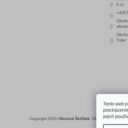
k.cz
+420 
Obcho
ebook
Obcho
Tube
Faceboo
Tento web p
procházením
jejich použí
Copyright 2026
Obchod Šetřílek
. Všechna práva vyh