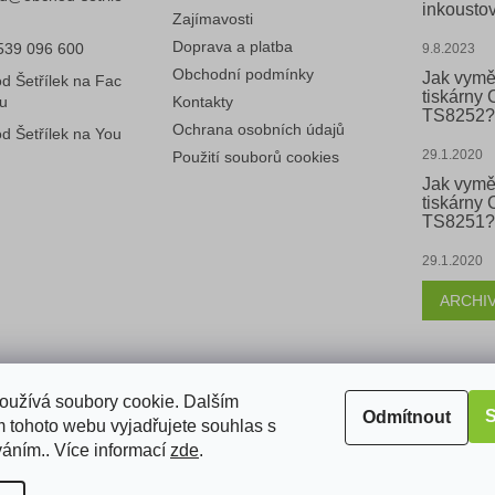
inkoustov
Zajímavosti
Doprava a platba
539 096 600
9.8.2023
Obchodní podmínky
Jak vymě
d Šetřílek na Fac
tiskárny
u
Kontakty
TS8252?
Ochrana osobních údajů
d Šetřílek na You
29.1.2020
Použití souborů cookies
Jak vymě
tiskárny
TS8251?
29.1.2020
ARCHI
k
oužívá soubory cookie. Dalším
S
Odmítnout
 tohoto webu vyjadřujete souhlas s
váním.. Více informací
zde
.
razena.