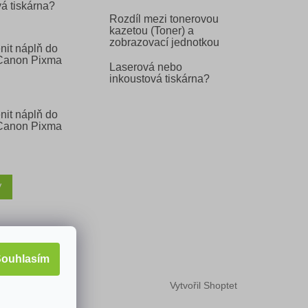
á tiskárna?
Rozdíl mezi tonerovou
kazetou (Toner) a
zobrazovací jednotkou
nit náplň do
 Canon Pixma
Laserová nebo
inkoustová tiskárna?
nit náplň do
 Canon Pixma
V
ouhlasím
Vytvořil Shoptet