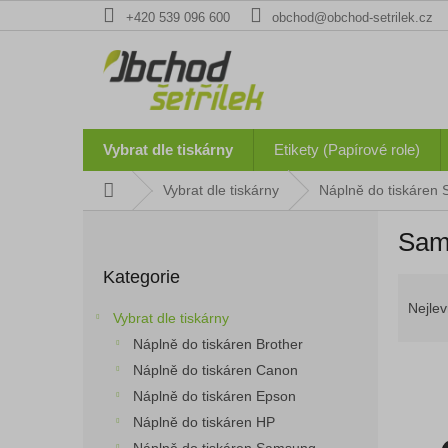
Přejít
+420 539 096 600
obchod@obchod-setrilek.cz
na
obsah
Vybrat dle tiskárny
Etikety (Papírové role)
Domů
Vybrat dle tiskárny
Náplně do tiskáren
P
Sam
o
Přeskočit
s
Kategorie
kategorie
Ř
t
a
r
Nejlev
Vybrat dle tiskárny
z
a
Náplně do tiskáren Brother
e
n
n
Náplně do tiskáren Canon
n
í
í
Náplně do tiskáren Epson
p
p
Náplně do tiskáren HP
V
r
a
ý