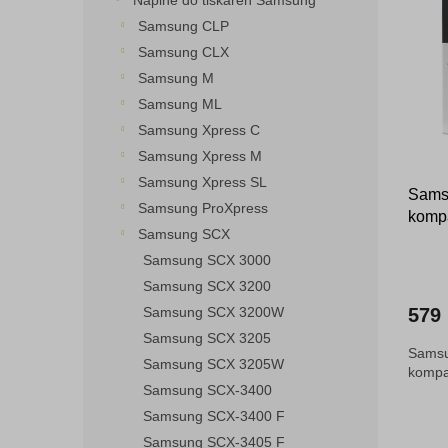
Náplně do tiskáren Samsung
o
n
p
Samsung CLP
d
e
i
Samsung CLX
u
l
s
k
Samsung M
p
t
Samsung ML
r
ů
o
Samsung Xpress C
d
Samsung Xpress M
u
Samsung Xpress SL
Sams
k
Samsung ProXpress
kompa
t
Samsung SCX
ů
Samsung SCX 3000
Samsung SCX 3200
Samsung SCX 3200W
579
Samsung SCX 3205
Samsu
Samsung SCX 3205W
kompat
Samsung SCX-3400
Samsung SCX-3400 F
Samsung SCX-3405 F