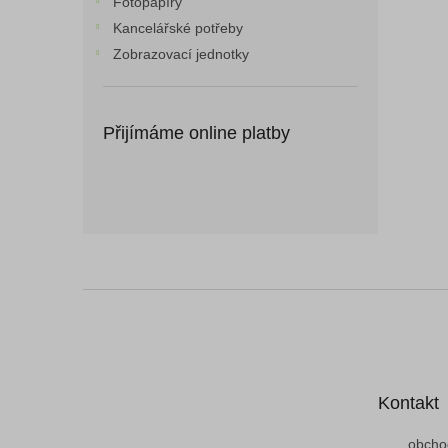
Fotopapíry
Kancelářské potřeby
Zobrazovací jednotky
Přijímáme online platby
Z
á
p
a
t
Kontakt
í
obcho