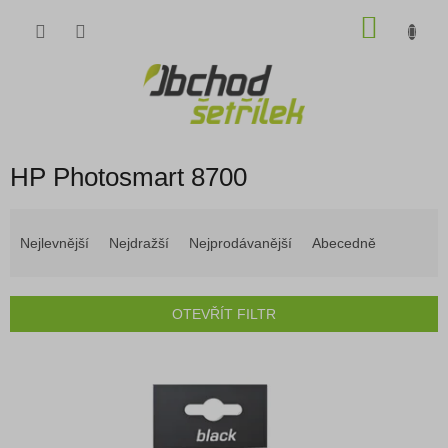
Přejít
NÁKU
na
obsah
KOŠÍK
HP Photosmart 8700
Ř
a
Nejlevnější
Nejdražší
Nejprodávanější
Abecedně
z
e
n
OTEVŘÍT FILTR
í
p
V
r
ý
o
p
d
i
u