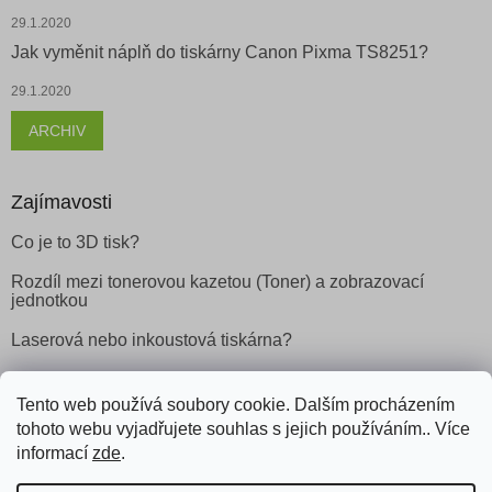
29.1.2020
Jak vyměnit náplň do tiskárny Canon Pixma TS8251?
29.1.2020
ARCHIV
Zajímavosti
Co je to 3D tisk?
Rozdíl mezi tonerovou kazetou (Toner) a zobrazovací
jednotkou
Laserová nebo inkoustová tiskárna?
Tento web používá soubory cookie. Dalším procházením
Facebook
tohoto webu vyjadřujete souhlas s jejich používáním.. Více
informací
zde
.