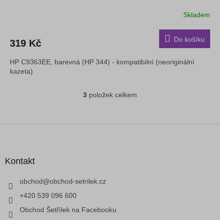
Skladem
Do košíku
319 Kč
HP C9363EE, barevná (HP 344) - kompatibilní (neoriginální
kazeta)
3
položek celkem
O
v
l
á
Z
d
á
a
p
c
a
Kontakt
í
t
p
í
obchod
@
obchod-setrilek.cz
r
v
+420 539 096 600
k
Obchod Šetřílek na Facebooku
y
v