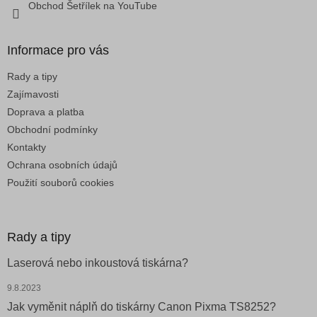
Obchod Šetřílek na YouTube
ý
p
i
Informace pro vás
s
u
Rady a tipy
Zajímavosti
Doprava a platba
Obchodní podmínky
Kontakty
Ochrana osobních údajů
Použití souborů cookies
Rady a tipy
Laserová nebo inkoustová tiskárna?
9.8.2023
Jak vyměnit náplň do tiskárny Canon Pixma TS8252?