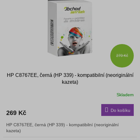
s
k
p
t
r
ů
o
d
u
k
t
ů
270 Kč
HP C8767EE, černá (HP 339) - kompatibilní (neoriginální
kazeta)
Skladem
Do košíku
269 Kč
HP C8767EE, černá (HP 339) - kompatibilní (neoriginální
kazeta)