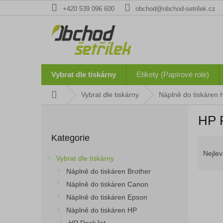
Přejít
+420 539 096 600
obchod@obchod-setrilek.cz
na
obsah
Vybrat dle tiskárny
Etikety (Papírové role)
Domů
Vybrat dle tiskárny
Náplně do tiskáren 
P
HP 
o
Přeskočit
s
Kategorie
kategorie
Ř
t
a
r
Nejlev
Vybrat dle tiskárny
z
a
Náplně do tiskáren Brother
e
n
n
Náplně do tiskáren Canon
n
í
í
Náplně do tiskáren Epson
p
p
Náplně do tiskáren HP
V
r
a
ý