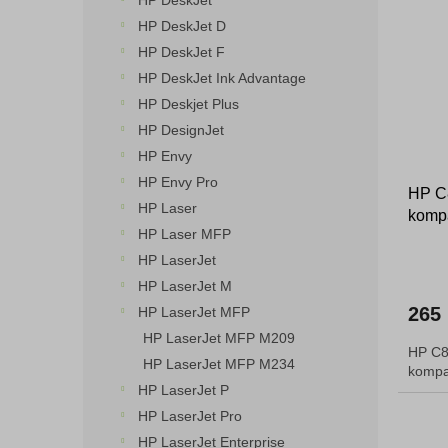
HP DeskJet
o
n
p
HP DeskJet D
d
e
i
HP DeskJet F
u
l
s
k
HP DeskJet Ink Advantage
p
t
HP Deskjet Plus
r
ů
o
HP DesignJet
d
HP Envy
u
HP Envy Pro
HP C8
k
HP Laser
kompa
t
HP Laser MFP
ů
HP LaserJet
HP LaserJet M
265
HP LaserJet MFP
HP LaserJet MFP M209
HP C8
HP LaserJet MFP M234
kompat
HP LaserJet P
HP LaserJet Pro
HP LaserJet Enterprise