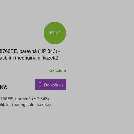
490 Kč
766EE, barevná (HP 343) -
tibilní (neoriginální kazeta)
Skladem
Do košíku
 Kč
766EE, barevná (HP 343) -
ibilní (neoriginální kazeta)
O
v
l