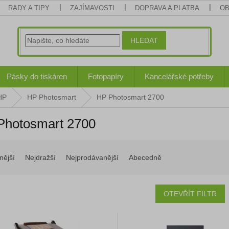
RADY A TIPY
ZAJÍMAVOSTI
DOPRAVA A PLATBA
OB
HLEDAT
Pásky do tiskáren
Fotopapíry
Kancelářské potřeby
HP
HP Photosmart
HP Photosmart 2700
Photosmart 2700
nější
Nejdražší
Nejprodávanější
Abecedně
OTEVŘÍT FILTR