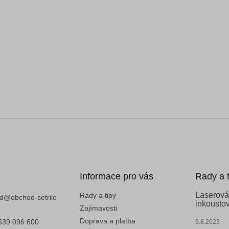
Informace pro vás
Rady a t
Laserová
Rady a tipy
d
@
obchod-setrile
inkoustov
Zajímavosti
Doprava a platba
539 096 600
9.8.2023