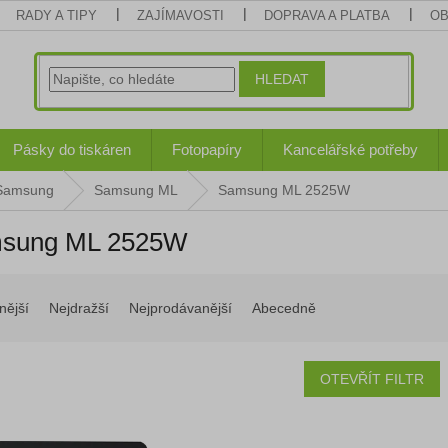
RADY A TIPY
ZAJÍMAVOSTI
DOPRAVA A PLATBA
OB
HLEDAT
Pásky do tiskáren
Fotopapíry
Kancelářské potřeby
 Samsung
Samsung ML
Samsung ML 2525W
sung ML 2525W
nější
Nejdražší
Nejprodávanější
Abecedně
OTEVŘÍT FILTR