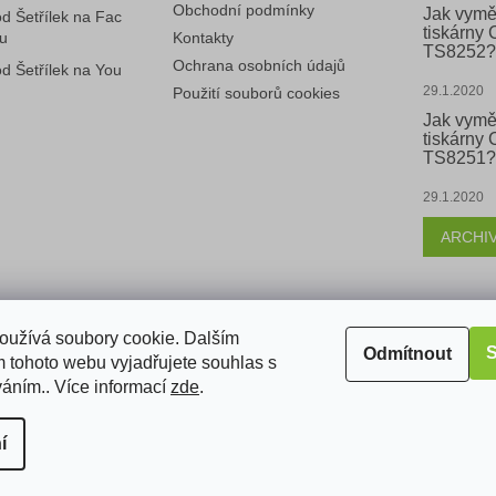
Obchodní podmínky
Jak vymě
d Šetřílek na Fac
tiskárny
u
Kontakty
TS8252?
Ochrana osobních údajů
d Šetřílek na You
29.1.2020
Použití souborů cookies
Jak vymě
tiskárny
TS8251?
29.1.2020
ARCHI
k
oužívá soubory cookie. Dalším
S
Odmítnout
 tohoto webu vyjadřujete souhlas s
váním.. Více informací
zde
.
razena.
í