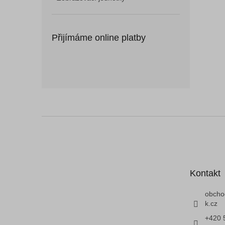
Přijímáme online platby
Z
á
p
a
t
Kontakt
í
obcho
k.cz
+420 