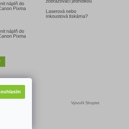
zobrazovací jednotkou
nit náplň do
 Canon Pixma
Laserová nebo
inkoustová tiskárna?
nit náplň do
 Canon Pixma
V
ouhlasím
Vytvořil Shoptet