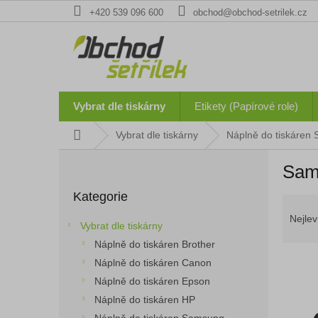
Přejít
+420 539 096 600
obchod@obchod-setrilek.cz
na
obsah
Vybrat dle tiskárny
Etikety (Papírové role)
Domů
Vybrat dle tiskárny
Náplně do tiskáren
P
Sam
o
Přeskočit
s
Kategorie
kategorie
Ř
t
a
r
Nejlev
Vybrat dle tiskárny
z
a
Náplně do tiskáren Brother
e
n
n
Náplně do tiskáren Canon
n
í
í
Náplně do tiskáren Epson
p
p
Náplně do tiskáren HP
V
r
a
ý