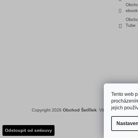
Obcho
ebook
Obcho
Tube
Faceboo
Tento web p
procházením
jejich použí
Copyright 2026
Obchod Šetřílek
. Všechna práva vyh
Nastaven
Odstoupit od smlouvy