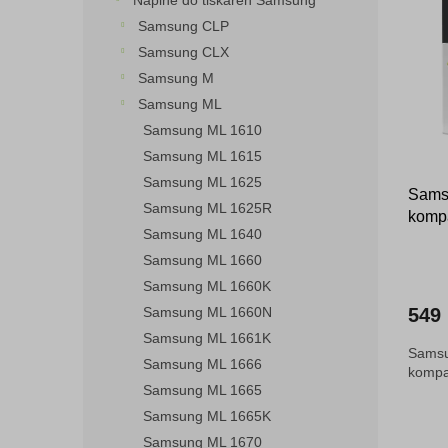
Náplně do tiskáren Samsung
o
n
p
Samsung CLP
d
e
i
Samsung CLX
u
l
s
k
Samsung M
p
t
Samsung ML
r
ů
o
Samsung ML 1610
d
Samsung ML 1615
u
Samsung ML 1625
Sams
k
Samsung ML 1625R
kompa
t
Samsung ML 1640
ů
Samsung ML 1660
Samsung ML 1660K
Samsung ML 1660N
549
Samsung ML 1661K
Samsu
Samsung ML 1666
kompat
Samsung ML 1665
Samsung ML 1665K
Samsung ML 1670