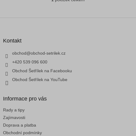
O
v
l
á
Z
d
á
a
p
c
a
Kontakt
í
t
p
í
obchod
@
obchod-setrilek.cz
r
v
+420 539 096 600
k
Obchod Šetřílek na Facebooku
y
v
Obchod Šetřílek na YouTube
ý
p
i
Informace pro vás
s
u
Rady a tipy
Zajímavosti
Doprava a platba
Obchodní podmínky