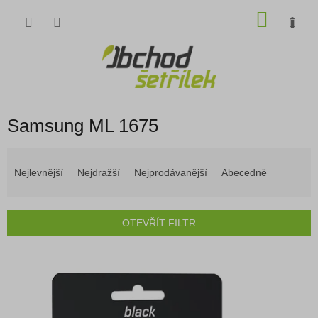
Přejít
NÁKU
na
obsah
KOŠÍK
Samsung ML 1675
Ř
a
Nejlevnější
Nejdražší
Nejprodávanější
Abecedně
z
e
n
OTEVŘÍT FILTR
í
p
V
r
ý
o
p
d
i
u