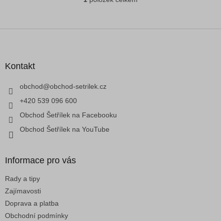
O
v
l
á
Z
d
á
a
p
c
a
Kontakt
í
t
p
í
obchod
@
obchod-setrilek.cz
r
v
+420 539 096 600
k
Obchod Šetřílek na Facebooku
y
v
Obchod Šetřílek na YouTube
ý
p
i
Informace pro vás
s
u
Rady a tipy
Zajímavosti
Doprava a platba
Obchodní podmínky