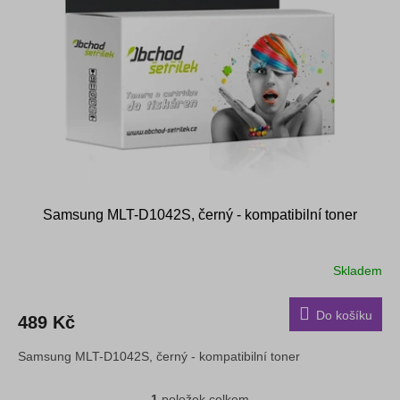
s
k
p
t
r
ů
o
d
u
k
t
ů
Samsung MLT-D1042S, černý - kompatibilní toner
Skladem
Do košíku
489 Kč
Samsung MLT-D1042S, černý - kompatibilní toner
1
položek celkem