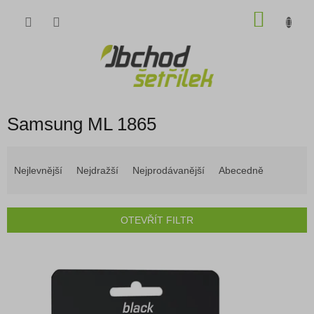
Přejít
NÁKU
na
obsah
KOŠÍK
Samsung ML 1865
Ř
a
Nejlevnější
Nejdražší
Nejprodávanější
Abecedně
z
e
n
OTEVŘÍT FILTR
í
p
V
r
ý
o
p
d
i
u